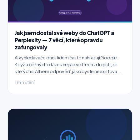
Jak jsem dostal své weby do ChatGPT a
Perplexity — 7 věcí, které opravdu
zafungovaly
AI vyhledávače dnes lidem často nahrazují Google.
Když u běžných otázek nejste ve třech zdrojích, ze
kterých si AI bere odpověď, jako byste neexistova...
1 min čtení