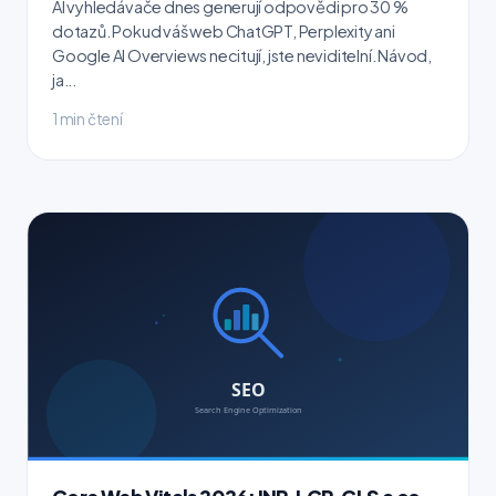
AI vyhledávače dnes generují odpovědi pro 30 %
dotazů. Pokud váš web ChatGPT, Perplexity ani
Google AI Overviews necitují, jste neviditelní. Návod,
ja...
1 min čtení