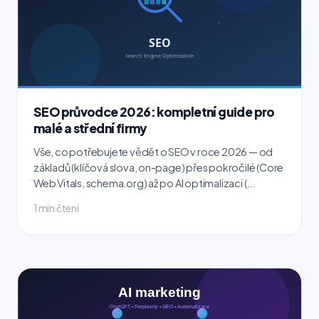
SEO průvodce 2026: kompletní guide pro
malé a střední firmy
Vše, co potřebujete vědět o SEO v roce 2026 — od
základů (klíčová slova, on-page) přes pokročilé (Core
Web Vitals, schema.org) až po AI optimalizaci (...
1 min čtení