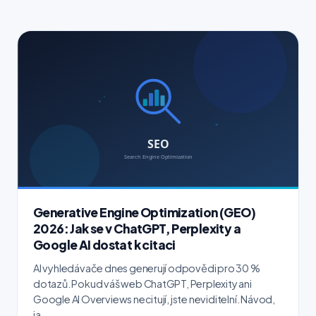
Generative Engine Optimization (GEO)
2026: Jak se v ChatGPT, Perplexity a
Google AI dostat k citaci
AI vyhledávače dnes generují odpovědi pro 30 %
dotazů. Pokud váš web ChatGPT, Perplexity ani
Google AI Overviews necitují, jste neviditelní. Návod,
ja...