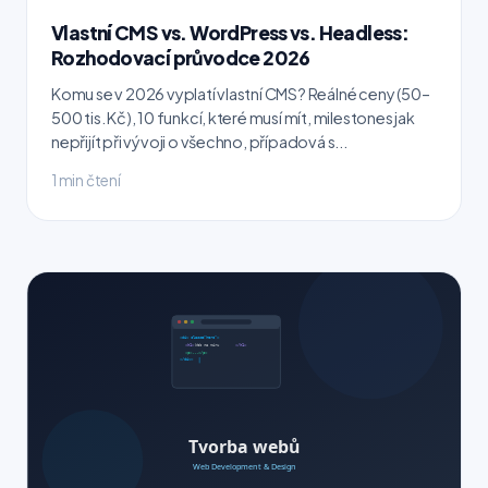
Vlastní CMS vs. WordPress vs. Headless:
Rozhodovací průvodce 2026
Komu se v 2026 vyplatí vlastní CMS? Reálné ceny (50–
500 tis. Kč), 10 funkcí, které musí mít, milestones jak
nepřijít při vývoji o všechno, případová s...
1 min čtení