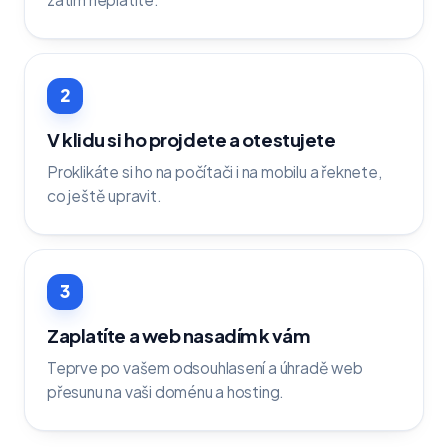
2
V klidu si ho projdete a otestujete
Proklikáte si ho na počítači i na mobilu a řeknete,
co ještě upravit.
3
Zaplatíte a web nasadím k vám
Teprve po vašem odsouhlasení a úhradě web
přesunu na vaši doménu a hosting.