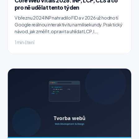
Core Web Vitals 2026: INP, LCP, CLS a co
pro ně udělat tento týden
V březnu 2024 INP nahradilo FID a v 2026 už hodnotí
Google reálnou interaktivitu na milisekundy. Praktický
návod, jak změřit, opravit a uhlídat LCP, I...
1 min čtení