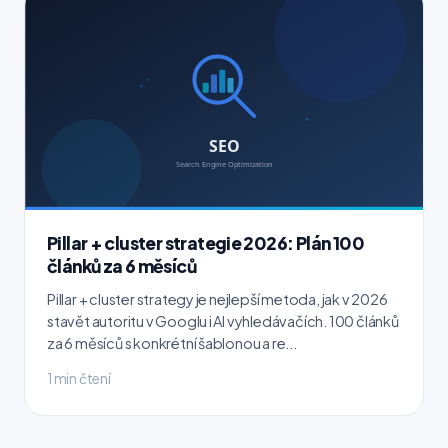
Pillar + cluster strategie 2026: Plán 100
článků za 6 měsíců
Pillar + cluster strategy je nejlepší metoda, jak v 2026
stavět autoritu v Googlu i AI vyhledávačích. 100 článků
za 6 měsíců s konkrétní šablonou a re...
1 min čtení