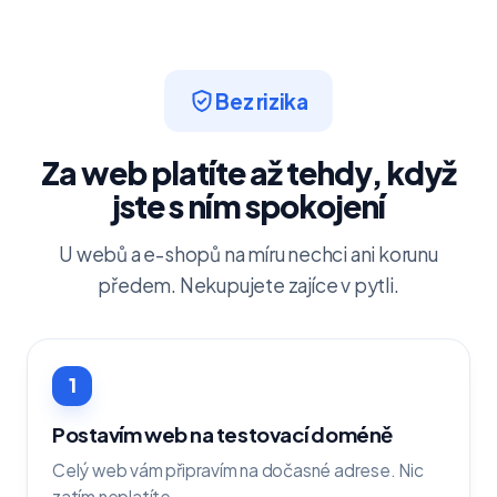
Bez rizika
Za web platíte až tehdy, když
jste s ním spokojení
U webů a e-shopů na míru nechci ani korunu
předem. Nekupujete zajíce v pytli.
1
Postavím web na testovací doméně
Celý web vám připravím na dočasné adrese. Nic
zatím neplatíte.