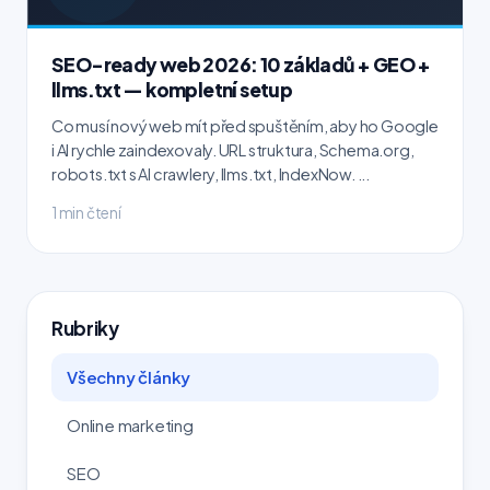
SEO-ready web 2026: 10 základů + GEO +
llms.txt — kompletní setup
Co musí nový web mít před spuštěním, aby ho Google
i AI rychle zaindexovaly. URL struktura, Schema.org,
robots.txt s AI crawlery, llms.txt, IndexNow. ...
1 min čtení
Rubriky
Všechny články
Online marketing
SEO