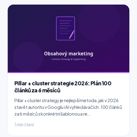
Pillar + cluster strategie 2026: Plán 100
článků za 6 měsíců
Pillar + cluster strategy je nejlepší metoda, jak v 2026
stavět autoritu v Googlu i AI vyhledávačích. 100 článků
za 6 měsíců s konkrétní šablonou a re...
1 min čtení