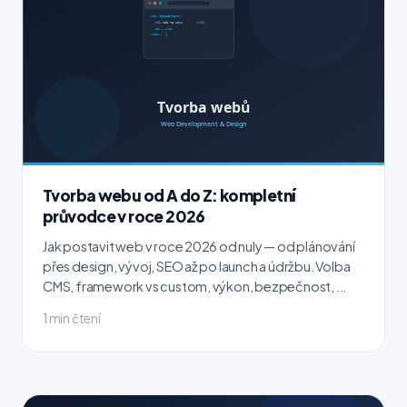
Tvorba webu od A do Z: kompletní
průvodce v roce 2026
Jak postavit web v roce 2026 od nuly — od plánování
přes design, vývoj, SEO až po launch a údržbu. Volba
CMS, framework vs custom, výkon, bezpečnost, ...
1 min čtení