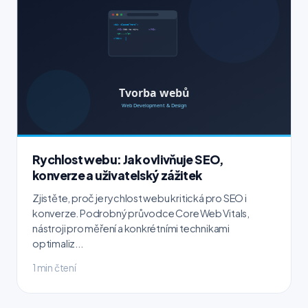
Rychlost webu: Jak ovlivňuje SEO,
konverze a uživatelský zážitek
Zjistěte, proč je rychlost webu kritická pro SEO i
konverze. Podrobný průvodce Core Web Vitals,
nástroji pro měření a konkrétními technikami
optimaliz...
1 min čtení