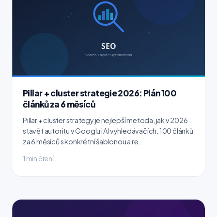
Pillar + cluster strategie 2026: Plán 100
článků za 6 měsíců
Pillar + cluster strategy je nejlepší metoda, jak v 2026
stavět autoritu v Googlu i AI vyhledávačích. 100 článků
za 6 měsíců s konkrétní šablonou a re...
1 min čtení