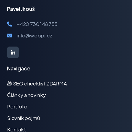
Pavel Jirouš
+420 730 148 755
info@webpj.cz
Navigace
🎁 SEO checklist ZDARMA
Články a novinky
Portfolio
Slovník pojmů
Kontakt