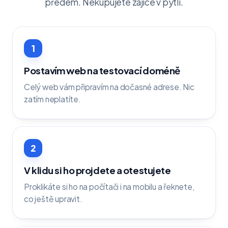
předem. Nekupujete zajíce v pytli.
1
Postavím web na testovací doméně
Celý web vám připravím na dočasné adrese. Nic
zatím neplatíte.
2
V klidu si ho projdete a otestujete
Proklikáte si ho na počítači i na mobilu a řeknete,
co ještě upravit.