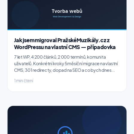
Jak jsem migroval PražskéMuzikály.cz z
WordPressu na vlastní CMS — případovka
7 let WP, 4 200 článků, 2 000 termínů, komunita
uživatelů. Konkrétní kroky 5měsíční migrace na vlastní
CMS, 301 redirecty, dopad na SEO a co bych dnes...
1 min čtení