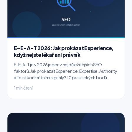
E-E-A-T 2026: Jak prokázat Experience,
když nejste lékař ani právník
E-E-A-T je v 2026 jeden z nejdůležitějších SEO
faktorů. Jak prokázat Experience, Expertise, Authority
a Trust konkrétními signály? 10 praktických bodů...
1 min čtení