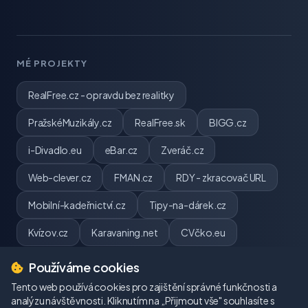
MÉ PROJEKTY
RealFree.cz - opravdu bez realitky
PražskéMuzikály.cz
RealFree.sk
BIGG.cz
i-Divadlo.eu
eBar.cz
Zveráč.cz
Web-clever.cz
FMAN.cz
RDY - zkracovač URL
Mobilní-kadeřnictví.cz
Tipy-na-dárek.cz
Kvízov.cz
Karavaning.net
CVčko.eu
Používáme cookies
Tento web používá cookies pro zajištění správné funkčnosti a
analýzu návštěvnosti. Kliknutím na „Přijmout vše" souhlasíte s