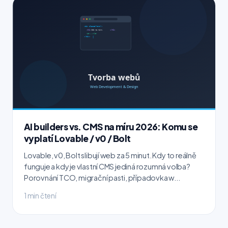
AI builders vs. CMS na míru 2026: Komu se
vyplatí Lovable / v0 / Bolt
Lovable, v0, Bolt slibují web za 5 minut. Kdy to reálně
funguje a kdy je vlastní CMS jediná rozumná volba?
Porovnání TCO, migrační pasti, případovka w...
1 min čtení