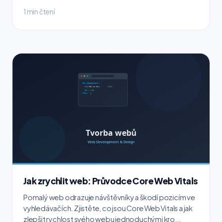
1 min čtení
Jak zrychlit web: Průvodce Core Web Vitals
Pomalý web odrazuje návštěvníky a škodí pozicím ve
vyhledávačích. Zjistěte, co jsou Core Web Vitals a jak
zlepšit rychlost svého webu jednoduchými kro...