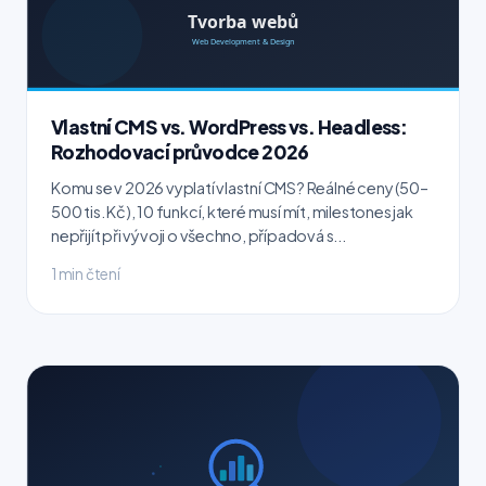
Vlastní CMS vs. WordPress vs. Headless:
Rozhodovací průvodce 2026
Komu se v 2026 vyplatí vlastní CMS? Reálné ceny (50–
500 tis. Kč), 10 funkcí, které musí mít, milestones jak
nepřijít při vývoji o všechno, případová s...
1 min čtení