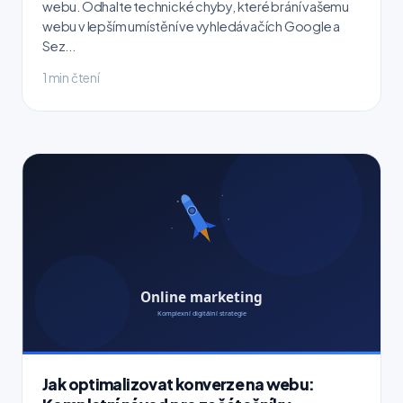
webu. Odhalte technické chyby, které brání vašemu
webu v lepším umístění ve vyhledávačích Google a
Sez...
1 min čtení
Jak optimalizovat konverze na webu: