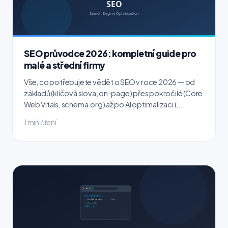
SEO průvodce 2026: kompletní guide pro
malé a střední firmy
Vše, co potřebujete vědět o SEO v roce 2026 — od
základů (klíčová slova, on-page) přes pokročilé (Core
Web Vitals, schema.org) až po AI optimalizaci (...
1 min čtení