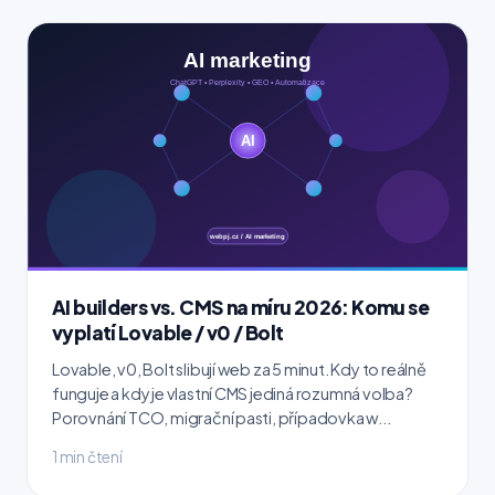
AI builders vs. CMS na míru 2026: Komu se
vyplatí Lovable / v0 / Bolt
Lovable, v0, Bolt slibují web za 5 minut. Kdy to reálně
funguje a kdy je vlastní CMS jediná rozumná volba?
Porovnání TCO, migrační pasti, případovka w...
1 min čtení