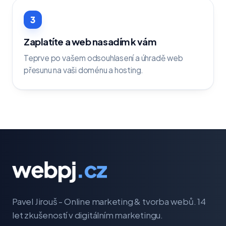
3
Zaplatíte a web nasadím k vám
Teprve po vašem odsouhlasení a úhradě web
přesunu na vaši doménu a hosting.
Pavel Jirouš - Online marketing & tvorba webů. 14
let zkušeností v digitálním marketingu.