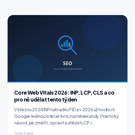
Core Web Vitals 2026: INP, LCP, CLS a co
pro ně udělat tento týden
V březnu 2024 INP nahradilo FID a v 2026 už hodnotí
Google reálnou interaktivitu na milisekundy. Praktický
návod, jak změřit, opravit a uhlídat LCP, I...
1 min čtení