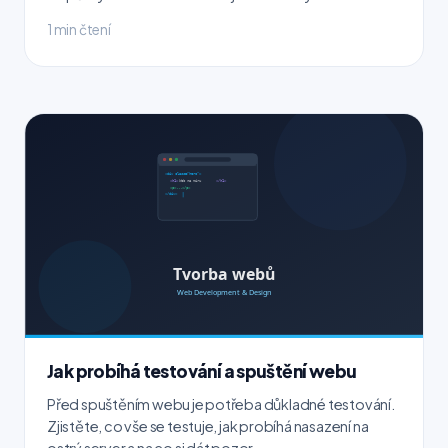
1 min čtení
Jak probíhá testování a spuštění webu
Před spuštěním webu je potřeba důkladné testování.
Zjistěte, co vše se testuje, jak probíhá nasazení na
ostrý server a na co si dát pozor.