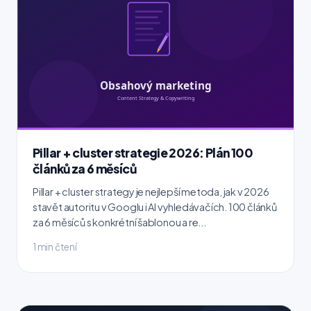
Pillar + cluster strategie 2026: Plán 100
článků za 6 měsíců
Pillar + cluster strategy je nejlepší metoda, jak v 2026
stavět autoritu v Googlu i AI vyhledávačích. 100 článků
za 6 měsíců s konkrétní šablonou a re...
1 min čtení