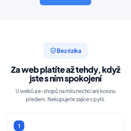
Bez rizika
Za web platíte až tehdy, když
jste s ním spokojení
U webů a e-shopů na míru nechci ani korunu
předem. Nekupujete zajíce v pytli.
1