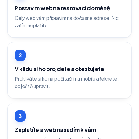
Postavím web na testovací doméně
Celý web vám připravím na dočasné adrese. Nic
zatím neplatíte.
2
V klidu si ho projdete a otestujete
Proklikáte si ho na počítači i na mobilu a řeknete,
co ještě upravit.
3
Zaplatíte a web nasadím k vám