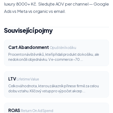
luxury 8000+ Kč. Sledujte AOV per channel — Google
Ads vs Meta vs organic vs email.
Související pojmy
Cart Abandonment
Opuštění košíku
Procento návštěvníků, kteří přidali produkt do košíku, ale
nedokončili objednávku. V e-commerce ~70 ...
LTV
Lifetime Value
Celková hodnota, kterou zákazník přinese firmě za celou
dobu vztahu. Klíčový vstup pro výpočet akcep...
ROAS
Return On Ad Spend