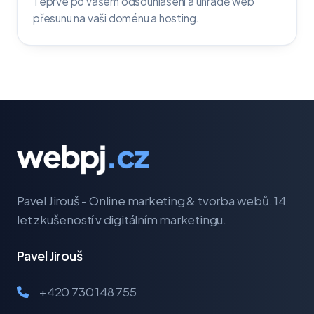
Teprve po vašem odsouhlasení a úhradě web
přesunu na vaši doménu a hosting.
Pavel Jirouš - Online marketing & tvorba webů. 14
let zkušeností v digitálním marketingu.
Pavel Jirouš
+420 730 148 755