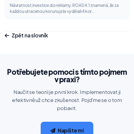
Návratnost investice do reklamy. ROAS 4:1 znamená, že za
každou utracenou korunu jste vydělali 4 kor...
Zpět na slovník
Potřebujete pomoci s tímto pojmem
v praxi?
Naučit se teorii je první krok. Implementovat ji
efektivně už chce zkušenost. Pojďme se o tom
pobavit.
Napište mi