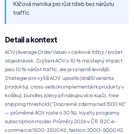
Klíčová metrika pro růst tržeb bez nárůstu
traffic.
Detail a kontext
AOV (Average Order Value) = celkové tržby / počet
objednávek. Zvýšení AOV o 10 % má stejný impact
jako 10 % nárůst traffic, ale je výrazně levnější.
Strategie pro vyšší AOV: upsells (dražší varianta
produktu), cross-sells (komplementární produkty v
košíku), bundles (slevy při nákupu více kusů), free
shipping threshold ("Dopravné zdarma nad 1500 Kč"
— průměrné AOV roste o 30 %), loyalty programy,
subscription model. Průměry 2026 v ČR: B2C e-
commerce 1500–3500 Kč, fashion 2000–5000 Kč,