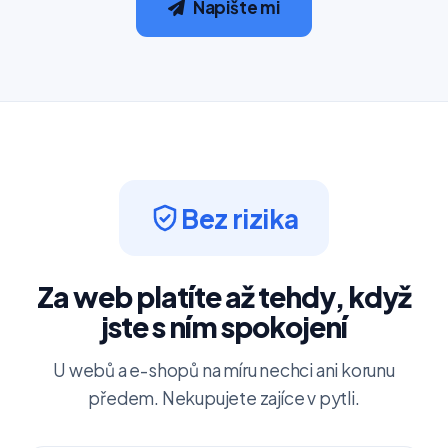
Napište mi
Bez rizika
Za web platíte až tehdy, když
jste s ním spokojení
U webů a e-shopů na míru nechci ani korunu
předem. Nekupujete zajíce v pytli.