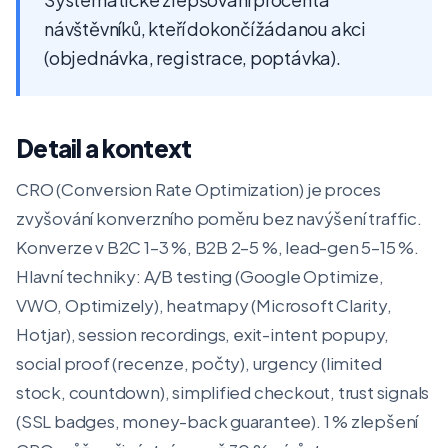
návštěvníků, kteří dokončí žádanou akci
(objednávka, registrace, poptávka).
Detail a kontext
CRO (Conversion Rate Optimization) je proces
zvyšování konverzního poměru bez navýšení traffic.
Konverze v B2C 1–3 %, B2B 2–5 %, lead-gen 5–15 %.
Hlavní techniky: A/B testing (Google Optimize,
VWO, Optimizely), heatmapy (Microsoft Clarity,
Hotjar), session recordings, exit-intent popupy,
social proof (recenze, počty), urgency (limited
stock, countdown), simplified checkout, trust signals
(SSL badges, money-back guarantee). 1 % zlepšení