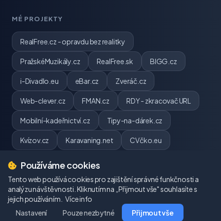
MÉ PROJEKTY
RealFree.cz - opravdu bez realitky
PražskéMuzikály.cz
RealFree.sk
BIGG.cz
i-Divadlo.eu
eBar.cz
Zveráč.cz
Web-clever.cz
FMAN.cz
RDY - zkracovač URL
Mobilní-kadeřnictví.cz
Tipy-na-dárek.cz
Kvízov.cz
Karavaning.net
CVčko.eu
Používáme cookies
Tento web používá cookies pro zajištění správné funkčnosti a
analýzu návštěvnosti. Kliknutím na „Přijmout vše" souhlasíte s
jejich používáním.
© 2026 webpj.cz. Všechna práva vyhrazena.
Více info
Nastavení
Pouze nezbytné
Pavel Jirouš | IČ: 06484824
Přijmout vše