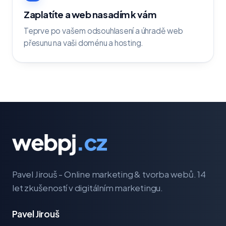
Zaplatíte a web nasadím k vám
Teprve po vašem odsouhlasení a úhradě web
přesunu na vaši doménu a hosting.
Pavel Jirouš - Online marketing & tvorba webů. 14
let zkušeností v digitálním marketingu.
Pavel Jirouš