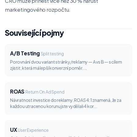
CRO může přinést více než 30 % nárůst
marketingového rozpočtu.
Související pojmy
A/B Testing
Split testing
Porovnání dvou variant stránky/reklamy — A vs B — s cílem
zjistit, která má lepší konverzní poměr....
ROAS
Return On Ad Spend
Návratnost investice do reklamy. ROAS 4:1 znamená, že za
každou utracenou korunu jste vydělali 4 kor...
UX
User Experience