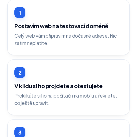
1
Postavím web na testovací doméně
Celý web vám připravím na dočasné adrese. Nic
zatím neplatíte.
2
V klidu si ho projdete a otestujete
Proklikáte si ho na počítači i na mobilu a řeknete,
co ještě upravit.
3