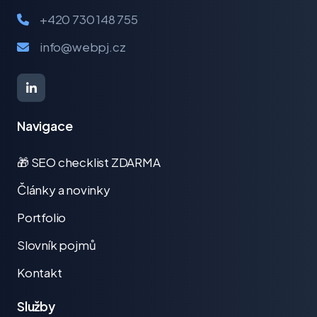
+420 730 148 755
info@webpj.cz
Navigace
🎁 SEO checklist ZDARMA
Články a novinky
Portfolio
Slovník pojmů
Kontakt
Služby