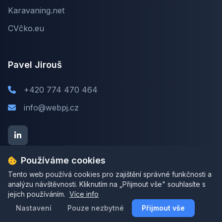
Karavaning.net
CVčko.eu
Pavel Jirouš
+420 774 470 464
info@webpj.cz
Používáme cookies
Tento web používá cookies pro zajištění správné funkčnosti a
analýzu návštěvnosti. Kliknutím na „Přijmout vše" souhlasíte s
jejich používáním.
© 2026 webpj.cz. Všechna práva vyhrazena.
Více info
Nastavení
Pavel Jirouš | IČ: 06484824
Pouze nezbytné
Přijmout vše