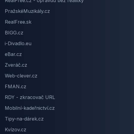
RealFree.cz - opravdu bez realitky
PražskéMuzikály.cz
RealFree.sk
BIGG.cz
i-Divadlo.eu
eBar.cz
Zveráč.cz
Web-clever.cz
FMAN.cz
RDY - zkracovač URL
Mobilní-kadeřnictví.cz
Tipy-na-dárek.cz
Kvízov.cz