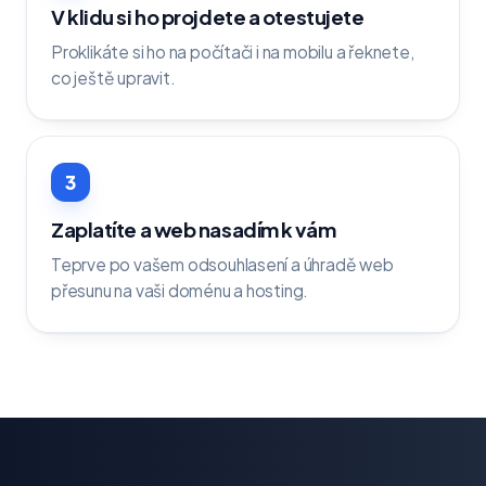
V klidu si ho projdete a otestujete
Proklikáte si ho na počítači i na mobilu a řeknete,
co ještě upravit.
3
Zaplatíte a web nasadím k vám
Teprve po vašem odsouhlasení a úhradě web
přesunu na vaši doménu a hosting.