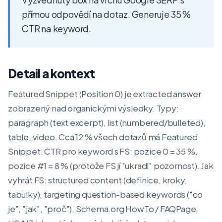
přímou odpovědí na dotaz. Generuje 35 %
CTR na keyword.
Detail a kontext
Featured Snippet (Position 0) je extracted answer
zobrazený nad organickými výsledky. Typy:
paragraph (text excerpt), list (numbered/bulleted),
table, video. Cca 12 % všech dotazů má Featured
Snippet. CTR pro keyword s FS: pozice 0 = 35 %,
pozice #1 = 8 % (protože FS jí "ukradl" pozornost). Jak
vyhrát FS: structured content (definice, kroky,
tabulky), targeting question-based keywords ("co
je", "jak", "proč"), Schema.org HowTo / FAQPage,