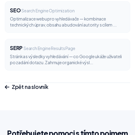
SEO
Search Engine Optimization
Optimalizace webu pro vyhledávače — kombinace
technických úprav, obsahu a budování autority s cílem ...
SERP
Search Engine Results Page
Stránka s výsledky vyhledávání — co Google ukáže uživateli
po zadání dotazu. Zahrnuje organické výsl...
Zpět na slovník
Potřebujete pomoci s tímto pojmem