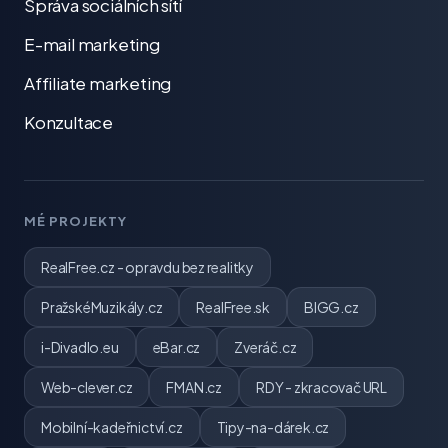
Správa sociálních sítí
E-mail marketing
Affiliate marketing
Konzultace
MÉ PROJEKTY
RealFree.cz - opravdu bez realitky
PražskéMuzikály.cz
RealFree.sk
BIGG.cz
i-Divadlo.eu
eBar.cz
Zveráč.cz
Web-clever.cz
FMAN.cz
RDY - zkracovač URL
Mobilní-kadeřnictví.cz
Tipy-na-dárek.cz