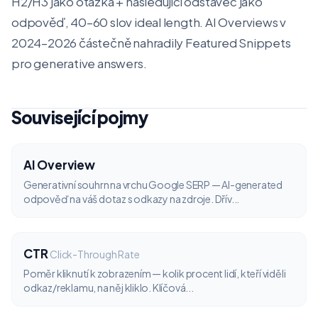
H2/H3 jako otázka + následující odstavec jako
odpověď, 40–60 slov ideal length. AI Overviews v
2024–2026 částečně nahradily Featured Snippets
pro generative answers.
Související pojmy
AI Overview
Generativní souhrn na vrchu Google SERP — AI-generated
odpověď na váš dotaz s odkazy na zdroje. Dřív...
CTR
Click-Through Rate
Poměr kliknutí k zobrazením — kolik procent lidí, kteří viděli
odkaz/reklamu, na něj kliklo. Klíčová...