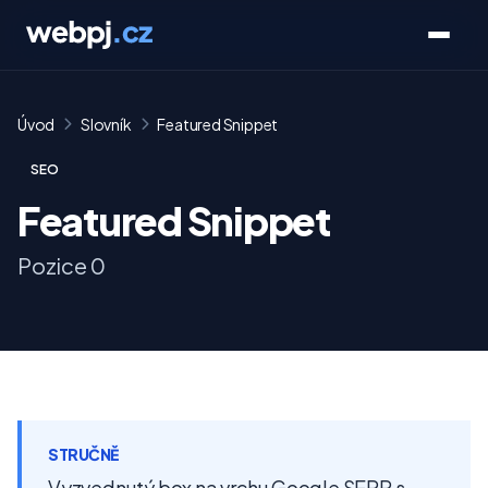
Úvod
Slovník
Featured Snippet
SEO
Featured Snippet
Pozice 0
STRUČNĚ
Vyzvednutý box na vrchu Google SERP s