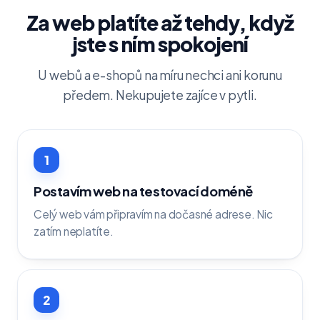
Za web platíte až tehdy, když
jste s ním spokojení
U webů a e-shopů na míru nechci ani korunu
předem. Nekupujete zajíce v pytli.
1
Postavím web na testovací doméně
Celý web vám připravím na dočasné adrese. Nic
zatím neplatíte.
2