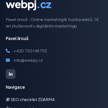
Pavel Jirouš - Online marketing & tvorba webů. 14
let zkušeností v digitálním marketingu.
Pavel Jirouš
+420 730 148 755
info@webpj.cz
Navigace
🎁 SEO checklist ZDARMA