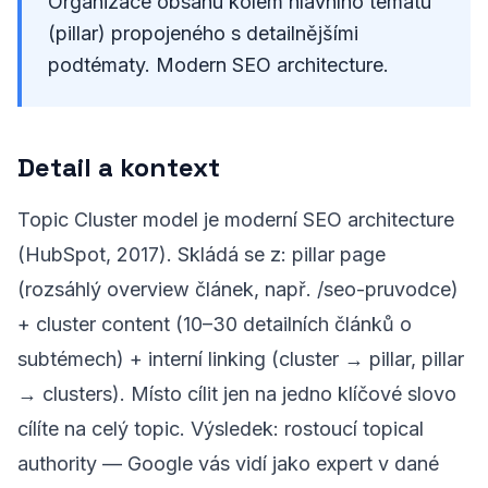
Organizace obsahu kolem hlavního tématu
(pillar) propojeného s detailnějšími
podtématy. Modern SEO architecture.
Detail a kontext
Topic Cluster model je moderní SEO architecture
(HubSpot, 2017). Skládá se z: pillar page
(rozsáhlý overview článek, např. /seo-pruvodce)
+ cluster content (10–30 detailních článků o
subtémech) + interní linking (cluster → pillar, pillar
→ clusters). Místo cílit jen na jedno klíčové slovo
cílíte na celý topic. Výsledek: rostoucí topical
authority — Google vás vidí jako expert v dané