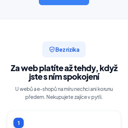
Bez rizika
Za web platíte až tehdy, když
jste s ním spokojení
U webů a e-shopů na míru nechci ani korunu
předem. Nekupujete zajíce v pytli.
1