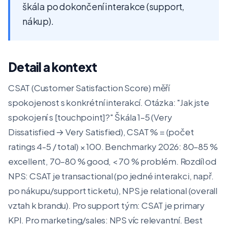
škála po dokončení interakce (support,
nákup).
Detail a kontext
CSAT (Customer Satisfaction Score) měří
spokojenost s konkrétní interakcí. Otázka: "Jak jste
spokojení s [touchpoint]?" Škála 1–5 (Very
Dissatisfied → Very Satisfied), CSAT % = (počet
ratings 4-5 / total) × 100. Benchmarky 2026: 80–85 %
excellent, 70–80 % good, < 70 % problém. Rozdíl od
NPS: CSAT je transactional (po jedné interakci, např.
po nákupu/support ticketu), NPS je relational (overall
vztah k brandu). Pro support tým: CSAT je primary
KPI. Pro marketing/sales: NPS víc relevantní. Best