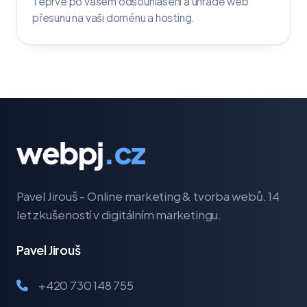
Teprve po vašem odsouhlasení a úhradě web
přesunu na vaši doménu a hosting.
Pavel Jirouš - Online marketing & tvorba webů. 14
let zkušeností v digitálním marketingu.
Pavel Jirouš
+420 730 148 755