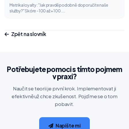
Metrika loyalty: "Jak pravděpodobně doporučíte naše
služby?" Skóre -100 až +100....
Zpět na slovník
Potřebujete pomoci s tímto pojmem
v praxi?
Naučit se teorii je první krok. Implementovat ji
efektivně už chce zkušenost. Pojďme se o tom
pobavit.
Napište mi