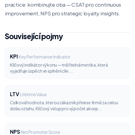
practice: kombinujte oba — CSAT pro continuous
improvement, NPS pro strategic loyalty insights.
Související pojmy
KPI
Key Performance Indicator
Klíčový indikátor výkonu — měřitelná metrika, která
vyjadřuje úspěch ve splnění cíle....
LTV
Lifetime Value
Celková hodnota, kterou zákazník přinese firmě za celou
dobu vztahu. Klíčový vstup pro výpočet akcep...
NPS
Net Promoter Score