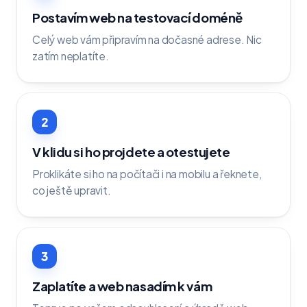
Postavím web na testovací doméně
Celý web vám připravím na dočasné adrese. Nic
zatím neplatíte.
2
V klidu si ho projdete a otestujete
Proklikáte si ho na počítači i na mobilu a řeknete,
co ještě upravit.
3
Zaplatíte a web nasadím k vám