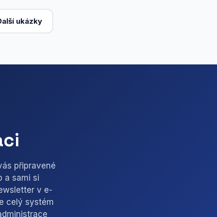
Další ukázky
aci
vás připravené
p a sami si
ewsletter v e-
de celý systém
administrace