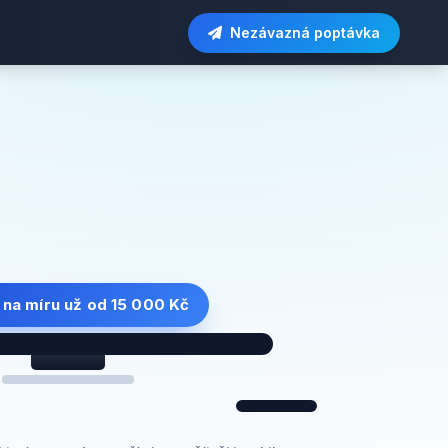
Nezávazná poptávka
na míru
už od 15 000 Kč