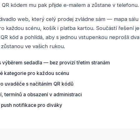
s QR kódem mu pak přijde e-mailem a zůstane v telefonu.
divadlo web, který celý prodej zvládne sám — mapa sálu
o každou scénu, košík i platba kartou. Součástí řešení je
QR kód a pohlídá, aby s jednou vstupenkou neprošli dva l
 zůstanou ve vašich rukou.
s výběrem sedadla — bez provizí třetím stranám
é kategorie pro každou scénu
pro uvaděče s načítáním QR kódů
, termínů a obsazení v administraci
a push notifikace pro diváky