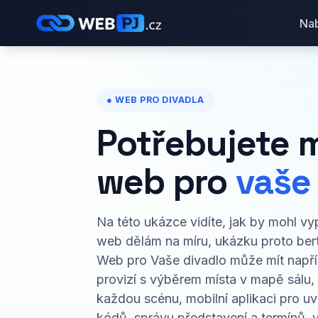
Nab
● WEB PRO DIVADLA
Potřebujete 
web pro
vaše
Na této ukázce vidíte, jak by mohl v
web dělám na míru, ukázku proto bert
Web pro Vaše divadlo může mít napří
provizí s výběrem místa v mapě sálu,
každou scénu, mobilní aplikaci pro u
kódů, správu představení a termínů, v