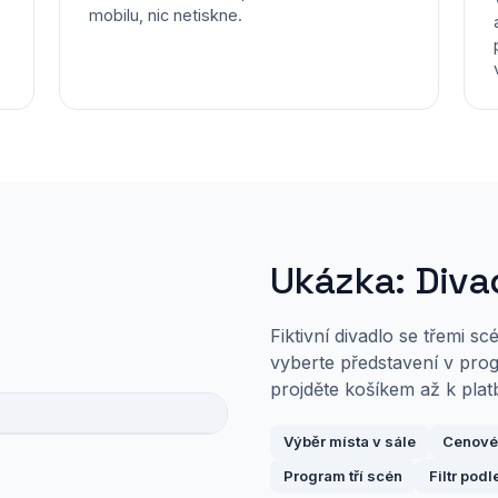
mobilu, nic netiskne.
Ukázka: Div
Fiktivní divadlo se třemi s
vyberte představení v prog
projděte košíkem až k plat
Výběr místa v sále
Cenové
Program tří scén
Filtr pod