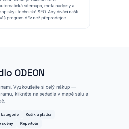
automatická sitemapa, meta nadpisy a
popisky i technické SEO. Aby diváci našli
váš program dřív než přeprodejce.
adlo ODEON
cénami. Vyzkoušejte si celý nákup —
ramu, klikněte na sedadla v mapě sálu a
bě.
 kategorie
Košík a platba
le scény
Repertoár