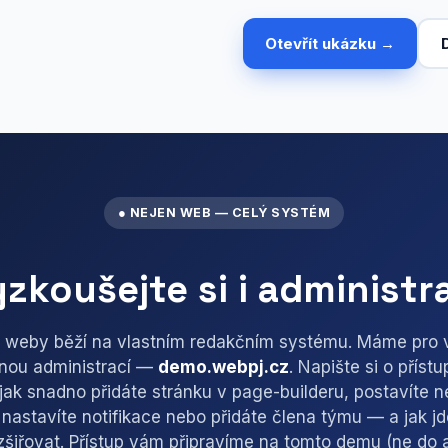
Otevřít ukázku →
● NEJEN WEB — CELÝ SYSTÉM
zkoušejte si i administr
weby běží na vlastním redakčním systému. Máme pro 
nou administrací —
demo.webpj.cz
. Napište si o přístu
jak snadno přidáte stránku v page-builderu, postavíte n
, nastavíte notifikace nebo přidáte člena týmu — a jak j
ozšiřovat. Přístup vám připravíme na tomto demu (ne do 