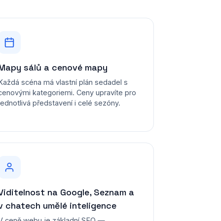
Mapy sálů a cenové mapy
Každá scéna má vlastní plán sedadel s
cenovými kategoriemi. Ceny upravíte pro
jednotlivá představení i celé sezóny.
Viditelnost na Google, Seznam a
v chatech umělé inteligence
V ceně webu je základní SEO —