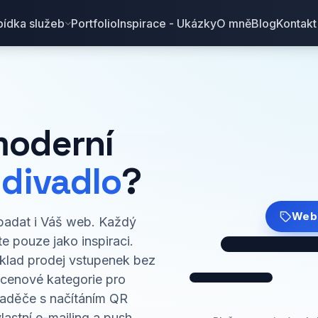
ídka služeb
Portfolio
Inspirace - Ukázky
O mně
Blog
Kontakt
moderní
 divadlo
?
Web 
ypadat i Váš web. Každý
e pouze jako inspiraci.
klad prodej vstupenek bez
 cenové kategorie pro
vaděče s načítáním QR
lastní e-mailing a push