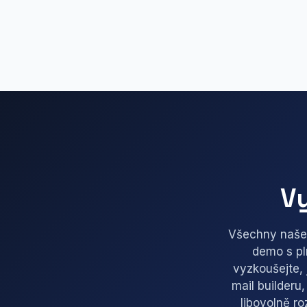
Vy
Všechny naše 
demo s pl
vyzkoušejte, 
mail builderu
libovolně r