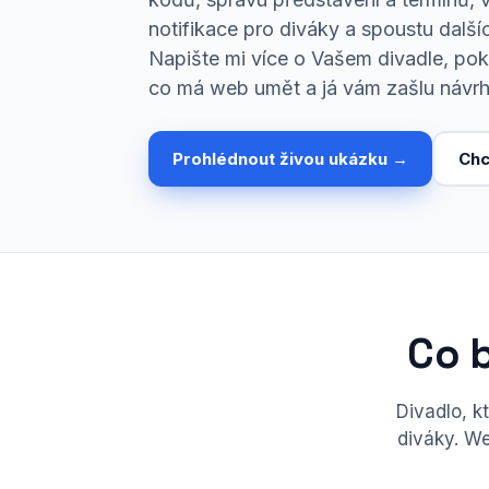
notifikace pro diváky a spoustu další
Napište mi více o Vašem divadle, po
co má web umět a já vám zašlu návrh
Prohlédnout živou ukázku →
Chc
Co 
Divadlo, k
diváky. We