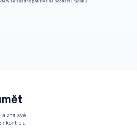
který se snadno používá na počítači i mobilu
umět
e a zná své
 i kontrolu