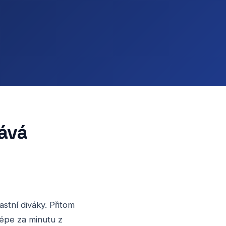
ává
astní diváky. Přitom
jlépe za minutu z