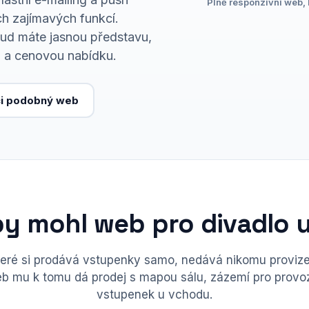
Plně responzivní web, 
ch zajímavých funkcí.
kud máte jasnou představu,
 a cenovou nabídku.
i podobný web
by mohl web pro divadlo 
teré si prodává vstupenky samo, nedává nikomu proviz
b mu k tomu dá prodej s mapou sálu, zázemí pro provoz
vstupenek u vchodu.