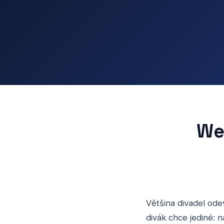
We
Většina divadel odev
divák chce jediné: n