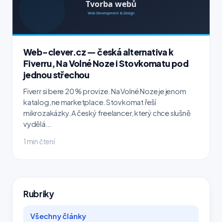
Web-clever.cz — česká alternativa k
Fiverru, Na Volné Noze i Stovkomatu pod
jednou střechou
Fiverr si bere 20 % provize. Na Volné Noze je jenom
katalog, ne marketplace. Stovkomat řeší
mikrozakázky. A český freelancer, který chce slušně
vydělá...
1 min čtení
Rubriky
Všechny články