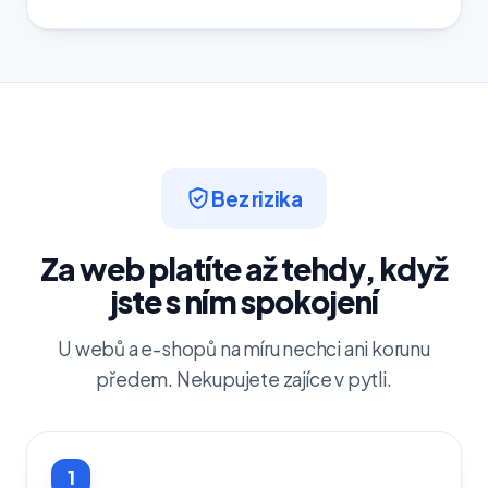
Bez rizika
Za web platíte až tehdy, když
jste s ním spokojení
U webů a e-shopů na míru nechci ani korunu
předem. Nekupujete zajíce v pytli.
1