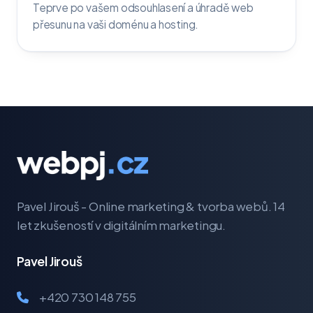
Teprve po vašem odsouhlasení a úhradě web
přesunu na vaši doménu a hosting.
Pavel Jirouš - Online marketing & tvorba webů. 14
let zkušeností v digitálním marketingu.
Pavel Jirouš
+420 730 148 755