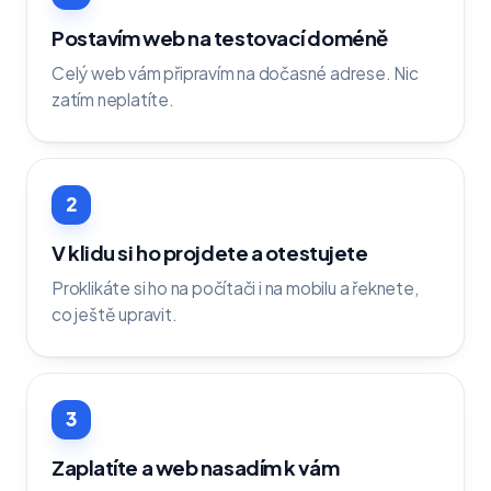
Postavím web na testovací doméně
Celý web vám připravím na dočasné adrese. Nic
zatím neplatíte.
2
V klidu si ho projdete a otestujete
Proklikáte si ho na počítači i na mobilu a řeknete,
co ještě upravit.
3
Zaplatíte a web nasadím k vám