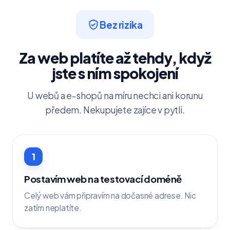
Bez rizika
Za web platíte až tehdy, když
jste s ním spokojení
U webů a e-shopů na míru nechci ani korunu
předem. Nekupujete zajíce v pytli.
1
Postavím web na testovací doméně
Celý web vám připravím na dočasné adrese. Nic
zatím neplatíte.