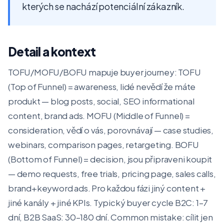
kterých se nachází potenciální zákazník.
Detail a kontext
TOFU/MOFU/BOFU mapuje buyer journey: TOFU
(Top of Funnel) = awareness, lidé nevědí že máte
produkt — blog posts, social, SEO informational
content, brand ads. MOFU (Middle of Funnel) =
consideration, vědí o vás, porovnávají — case studies,
webinars, comparison pages, retargeting. BOFU
(Bottom of Funnel) = decision, jsou připraveni koupit
— demo requests, free trials, pricing page, sales calls,
brand+keyword ads. Pro každou fázi jiný content +
jiné kanály + jiné KPIs. Typický buyer cycle B2C: 1–7
dní, B2B SaaS: 30–180 dní. Common mistake: cílit jen