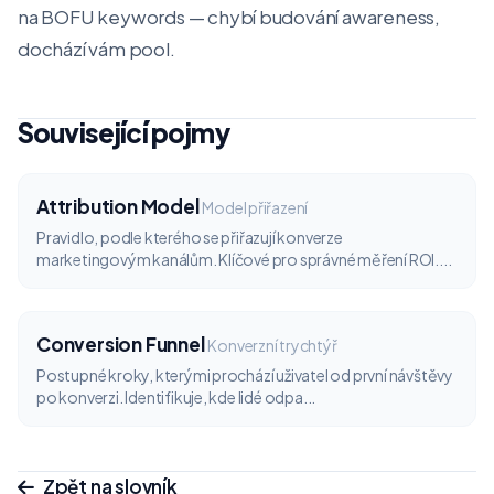
na BOFU keywords — chybí budování awareness,
dochází vám pool.
Související pojmy
Attribution Model
Model přiřazení
Pravidlo, podle kterého se přiřazují konverze
marketingovým kanálům. Klíčové pro správné měření ROI....
Conversion Funnel
Konverzní trychtýř
Postupné kroky, kterými prochází uživatel od první návštěvy
po konverzi. Identifikuje, kde lidé odpa...
Zpět na slovník