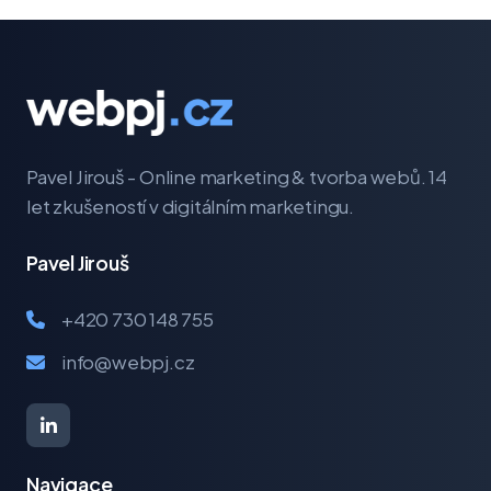
Pavel Jirouš - Online marketing & tvorba webů. 14
let zkušeností v digitálním marketingu.
Pavel Jirouš
+420 730 148 755
info@webpj.cz
Navigace