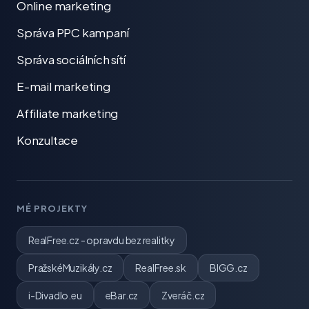
Online marketing
Správa PPC kampaní
Správa sociálních sítí
E-mail marketing
Affiliate marketing
Konzultace
MÉ PROJEKTY
RealFree.cz - opravdu bez realitky
PražskéMuzikály.cz
RealFree.sk
BIGG.cz
i-Divadlo.eu
eBar.cz
Zveráč.cz