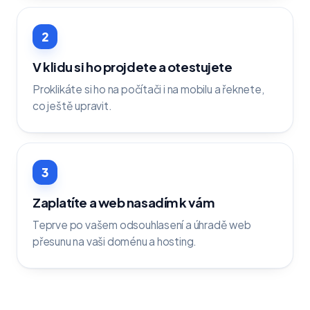
2
V klidu si ho projdete a otestujete
Proklikáte si ho na počítači i na mobilu a řeknete,
co ještě upravit.
3
Zaplatíte a web nasadím k vám
Teprve po vašem odsouhlasení a úhradě web
přesunu na vaši doménu a hosting.