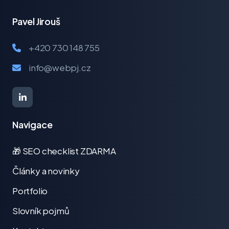
Pavel Jirouš
+420 730 148 755
info@webpj.cz
Navigace
🎁 SEO checklist ZDARMA
Články a novinky
Portfolio
Slovník pojmů