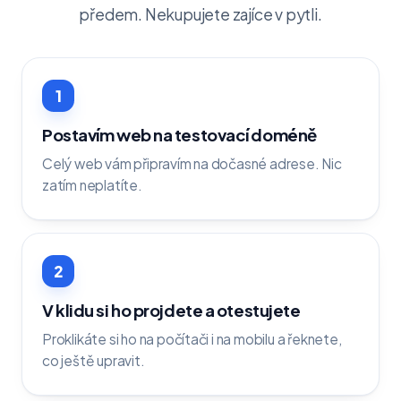
předem. Nekupujete zajíce v pytli.
1
Postavím web na testovací doméně
Celý web vám připravím na dočasné adrese. Nic
zatím neplatíte.
2
V klidu si ho projdete a otestujete
Proklikáte si ho na počítači i na mobilu a řeknete,
co ještě upravit.