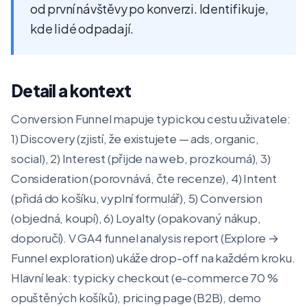
od první návštěvy po konverzi. Identifikuje,
kde lidé odpadají.
Detail a kontext
Conversion Funnel mapuje typickou cestu uživatele:
1) Discovery (zjistí, že existujete — ads, organic,
social), 2) Interest (přijde na web, prozkoumá), 3)
Consideration (porovnává, čte recenze), 4) Intent
(přidá do košíku, vyplní formulář), 5) Conversion
(objedná, koupí), 6) Loyalty (opakovaný nákup,
doporučí). V GA4 funnel analysis report (Explore →
Funnel exploration) ukáže drop-off na každém kroku.
Hlavní leak: typicky checkout (e-commerce 70 %
opuštěných košíků), pricing page (B2B), demo