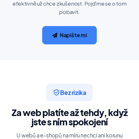
efektivně už chce zkušenost. Pojďme se o tom
pobavit.
Napište mi
Bez rizika
Za web platíte až tehdy, když
jste s ním spokojení
U webů a e-shopů na míru nechci ani korunu