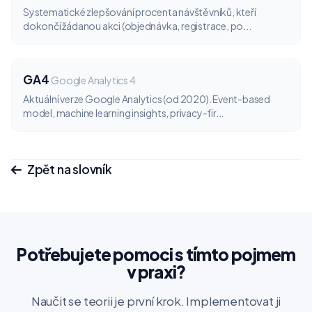
Systematické zlepšování procenta návštěvníků, kteří
dokončí žádanou akci (objednávka, registrace, po...
GA4
Google Analytics 4
Aktuální verze Google Analytics (od 2020). Event-based
model, machine learning insights, privacy-fir...
Zpět na slovník
Potřebujete pomoci s tímto pojmem
v praxi?
Naučit se teorii je první krok. Implementovat ji