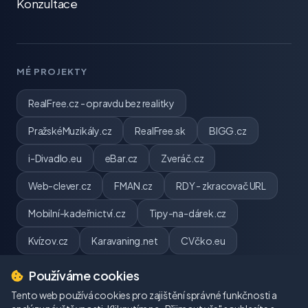
Konzultace
MÉ PROJEKTY
RealFree.cz - opravdu bez realitky
PražskéMuzikály.cz
RealFree.sk
BIGG.cz
i-Divadlo.eu
eBar.cz
Zveráč.cz
Web-clever.cz
FMAN.cz
RDY - zkracovač URL
Mobilní-kadeřnictví.cz
Tipy-na-dárek.cz
Kvízov.cz
Karavaning.net
CVčko.eu
Používáme cookies
Tento web používá cookies pro zajištění správné funkčnosti a