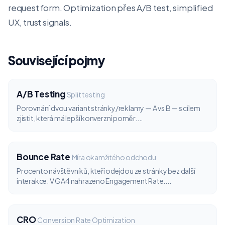
request form. Optimization přes A/B test, simplified
UX, trust signals.
Související pojmy
A/B Testing
Split testing
Porovnání dvou variant stránky/reklamy — A vs B — s cílem
zjistit, která má lepší konverzní poměr....
Bounce Rate
Míra okamžitého odchodu
Procento návštěvníků, kteří odejdou ze stránky bez další
interakce. V GA4 nahrazeno Engagement Rate....
CRO
Conversion Rate Optimization