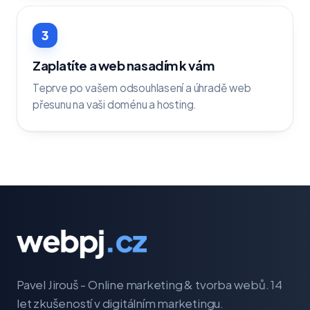
3
Zaplatíte a web nasadím k vám
Teprve po vašem odsouhlasení a úhradě web
přesunu na vaši doménu a hosting.
Pavel Jirouš - Online marketing & tvorba webů. 14
let zkušeností v digitálním marketingu.