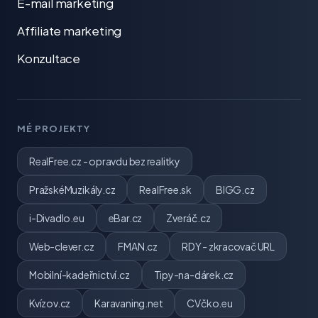
E-mail marketing
Affiliate marketing
Konzultace
MÉ PROJEKTY
RealFree.cz - opravdu bez realitky
PražskéMuzikály.cz
RealFree.sk
BIGG.cz
i-Divadlo.eu
eBar.cz
Zveráč.cz
Web-clever.cz
FMAN.cz
RDY - zkracovač URL
Mobilní-kadeřnictví.cz
Tipy-na-dárek.cz
Kvízov.cz
Karavaning.net
CVčko.eu