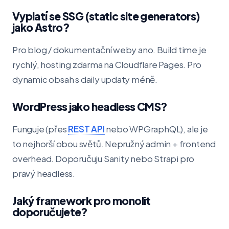
Vyplatí se SSG (static site generators)
jako Astro?
Pro blog / dokumentační weby ano. Build time je
rychlý, hosting zdarma na Cloudflare Pages. Pro
dynamic obsah s daily updaty méně.
WordPress jako headless CMS?
Funguje (přes
REST API
nebo WPGraphQL), ale je
to nejhorší obou světů. Nepružný admin + frontend
overhead. Doporučuju Sanity nebo Strapi pro
pravý headless.
Jaký framework pro monolit
doporučujete?