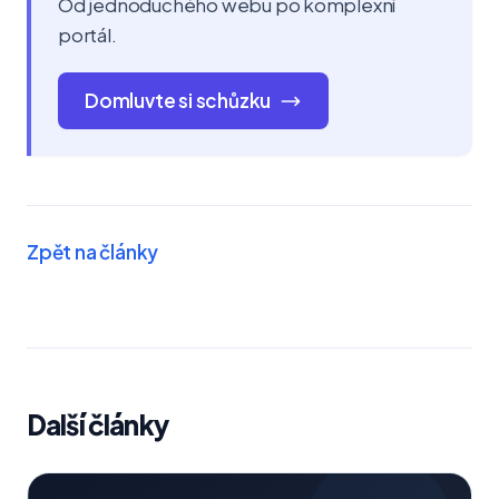
Od jednoduchého webu po komplexní
portál.
Domluvte si schůzku
Zpět na články
Další články