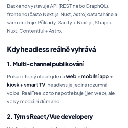
Backend vystavuje API (REST nebo GraphQL),
frontend (často Next.js, Nuxt, Astro) data taháne a
sám rendruje. Příklady: Sanity + Next.js, Strapi +
Nuxt, Contentful + Astro.
Kdy headless reálně vyhrává
1. Multi-channel publikování
Pokud stejný obsah jde na
web + mobilní app +
kiosk + smart TV
, headless je jediná rozumná
volba. RealFree.cz to nepotřebuje (jen web), ale
velký mediální dům ano.
2. Tým s React/Vue developery