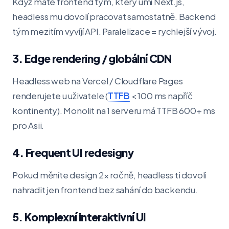
Když máte frontend tým, který umí Next.js,
headless mu dovolí pracovat samostatně. Backend
tým mezitím vyvíjí API. Paralelizace = rychlejší vývoj.
3. Edge rendering / globální CDN
Headless web na Vercel / Cloudflare Pages
renderujete u uživatele (
TTFB
< 100 ms napříč
kontinenty). Monolit na 1 serveru má TTFB 600+ ms
pro Asii.
4. Frequent UI redesigny
Pokud měníte design 2× ročně, headless ti dovolí
nahradit jen frontend bez sahání do backendu.
5. Komplexní interaktivní UI