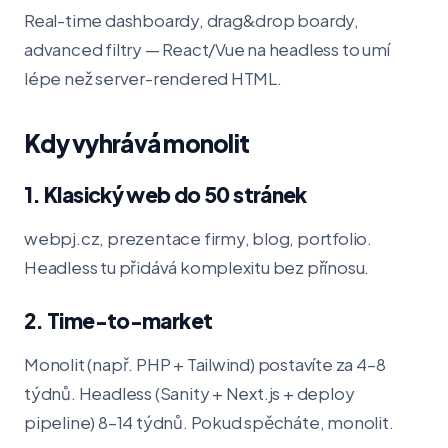
Real-time dashboardy, drag&drop boardy,
advanced filtry — React/Vue na headless to umí
lépe než server-rendered HTML.
Kdy vyhrává monolit
1. Klasický web do 50 stránek
webpj.cz, prezentace firmy, blog, portfolio.
Headless tu přidává komplexitu bez přínosu.
2. Time-to-market
Monolit (např. PHP + Tailwind) postavíte za 4–8
týdnů. Headless (Sanity + Next.js + deploy
pipeline) 8–14 týdnů. Pokud spěcháte, monolit.