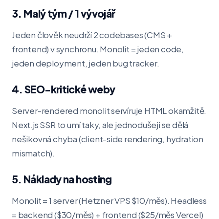
3. Malý tým / 1 vývojář
Jeden člověk neudrží 2 codebases (CMS +
frontend) v synchronu. Monolit = jeden code,
jeden deployment, jeden bug tracker.
4. SEO-kritické weby
Server-rendered monolit servíruje HTML okamžitě.
Next.js SSR to umí taky, ale jednodušeji se dělá
nešikovná chyba (client-side rendering, hydration
mismatch).
5. Náklady na hosting
Monolit = 1 server (Hetzner VPS $10/měs). Headless
= backend ($30/měs) + frontend ($25/měs Vercel)