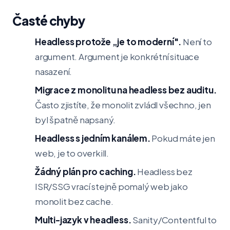
Časté chyby
Headless protože „je to moderní".
Není to
argument. Argument je konkrétní situace
nasazení.
Migrace z monolitu na headless bez auditu.
Často zjistíte, že monolit zvládl všechno, jen
byl špatně napsaný.
Headless s jedním kanálem.
Pokud máte jen
web, je to overkill.
Žádný plán pro caching.
Headless bez
ISR/SSG vrací stejně pomalý web jako
monolit bez cache.
Multi-jazyk v headless.
Sanity/Contentful to