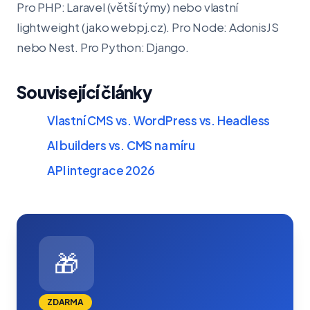
Pro PHP: Laravel (větší týmy) nebo vlastní
lightweight (jako webpj.cz). Pro Node: AdonisJS
nebo Nest. Pro Python: Django.
Související články
Vlastní CMS vs. WordPress vs. Headless
AI builders vs. CMS na míru
API integrace 2026
🎁
ZDARMA