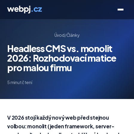
Úvod
/
Články
Headless CMS vs. monolit
2026: Rozhodovací matice
pro malou firmu
5 minut čtení
V 2026 stojí každý nový web před stejnou
volbou: monolit (jeden framework, server-