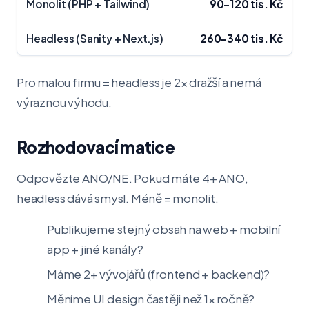
90–120 tis. Kč
260–340 tis. Kč
Pro malou firmu = headless je 2× dražší a nemá
výraznou výhodu.
Rozhodovací matice
Odpovězte ANO/NE. Pokud máte 4+ ANO,
headless dává smysl. Méně = monolit.
Publikujeme stejný obsah na web + mobilní
app + jiné kanály?
Máme 2+ vývojářů (frontend + backend)?
Měníme UI design častěji než 1× ročně?