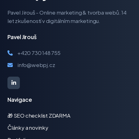
Pavel Jirouš - Online marketing & tvorba webů. 14
let zkušeností v digitálním marketingu.
Pavel Jirouš
+420 730 148 755
info@webpj.cz
Navigace
🎁 SEO checklist ZDARMA
Články a novinky