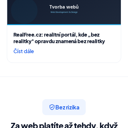
RealFree.cz: realitní portál, kde „bez
realitky" opravdu znamená bez realitky
Číst dále
Bez rizika
Za web platíte až tehdy, když