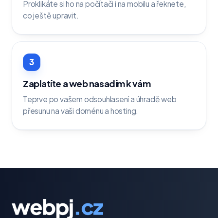
Proklikáte si ho na počítači i na mobilu a řeknete,
co ještě upravit.
3
Zaplatíte a web nasadím k vám
Teprve po vašem odsouhlasení a úhradě web
přesunu na vaši doménu a hosting.