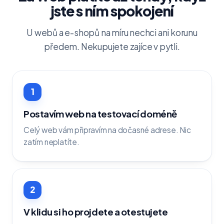
jste s ním spokojení
U webů a e-shopů na míru nechci ani korunu
předem. Nekupujete zajíce v pytli.
1
Postavím web na testovací doméně
Celý web vám připravím na dočasné adrese. Nic
zatím neplatíte.
2
V klidu si ho projdete a otestujete