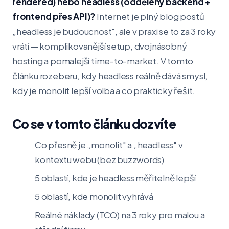
rendered) nebo headless (oddělený backend +
frontend přes API)?
Internet je plný blog postů
„headless je budoucnost", ale v praxi se to za 3 roky
vrátí — komplikovanější setup, dvojnásobný
hosting a pomalejší time-to-market. V tomto
článku rozeberu, kdy headless reálně dává smysl,
kdy je monolit lepší volba a co prakticky řešit.
Co se v tomto článku dozvíte
Co přesně je „monolit" a „headless" v
kontextu webu (bez buzzwords)
5 oblastí, kde je headless měřitelně lepší
5 oblastí, kde monolit vyhrává
Reálné náklady (TCO) na 3 roky pro malou a