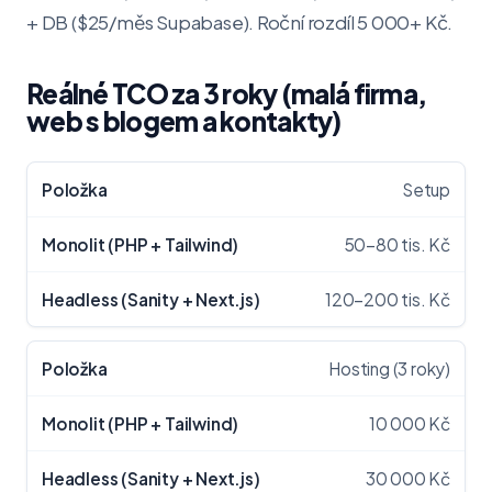
+ DB ($25/měs Supabase). Roční rozdíl 5 000+ Kč.
Reálné TCO za 3 roky (malá firma,
web s blogem a kontakty)
Setup
50–80 tis. Kč
120–200 tis. Kč
Hosting (3 roky)
10 000 Kč
30 000 Kč