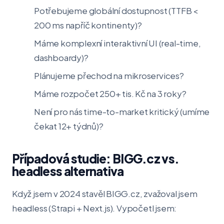
Potřebujeme globální dostupnost (TTFB <
200 ms napříč kontinenty)?
Máme komplexní interaktivní UI (real-time,
dashboardy)?
Plánujeme přechod na mikroservices?
Máme rozpočet 250+ tis. Kč na 3 roky?
Není pro nás time-to-market kritický (umíme
čekat 12+ týdnů)?
Případová studie: BIGG.cz vs.
headless alternativa
Když jsem v 2024 stavěl BIGG.cz, zvažoval jsem
headless (Strapi + Next.js). Vypočetl jsem: