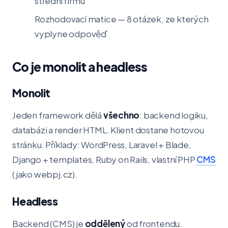
střední firmu
Rozhodovací matice — 8 otázek, ze kterých
vyplyne odpověď
Co je monolit a headless
Monolit
Jeden framework dělá
všechno
: backend logiku,
databázi a render HTML. Klient dostane hotovou
stránku. Příklady: WordPress, Laravel + Blade,
Django + templates, Ruby on Rails, vlastní PHP
CMS
(jako webpj.cz).
Headless
Backend (CMS) je
oddělený
od frontendu.