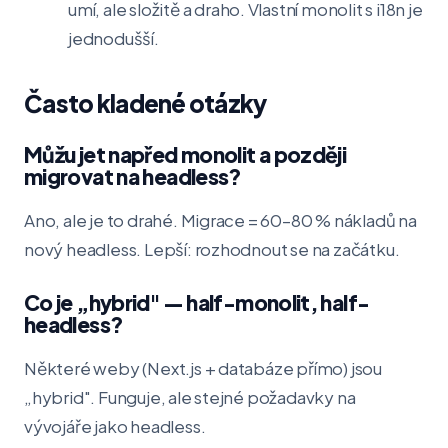
umí, ale složitě a draho. Vlastní monolit s i18n je
jednodušší.
Často kladené otázky
Můžu jet napřed monolit a později
migrovat na headless?
Ano, ale je to drahé. Migrace = 60–80 % nákladů na
nový headless. Lepší: rozhodnout se na začátku.
Co je „hybrid" — half-monolit, half-
headless?
Některé weby (Next.js + databáze přímo) jsou
„hybrid". Funguje, ale stejné požadavky na
vývojáře jako headless.