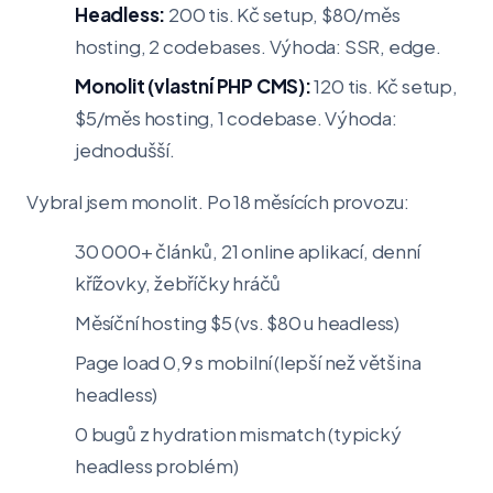
Headless:
200 tis. Kč setup, $80/měs
hosting, 2 codebases. Výhoda: SSR, edge.
Monolit (vlastní PHP CMS):
120 tis. Kč setup,
$5/měs hosting, 1 codebase. Výhoda:
jednodušší.
Vybral jsem monolit. Po 18 měsících provozu:
30 000+ článků, 21 online aplikací, denní
křížovky, žebříčky hráčů
Měsíční hosting $5 (vs. $80 u headless)
Page load 0,9 s mobilní (lepší než většina
headless)
0 bugů z hydration mismatch (typický
headless problém)