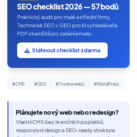
SEO checklist 2026 — 57 bodů
Praktický audit pro malé a střední firmy.
Technické SEO + GEO pro AI vyhledávače.
PDF okamžitě po zadání emailu.
Stáhnout checklist zdarma
#CMS
#SEO
#Tvorba webů
#WordPress
Plánujete nový web nebo redesign?
Vlastní CMS bez licenčních poplatků,
responzivní design a SEO-ready struktura.