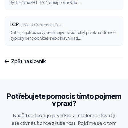
Rychlejší než HTTP/2, lepší pro mobile....
LCP
Largest Contentful Paint
Doba, za jakou se vykreslí největší viditelný prvek na stránce
(typicky hero obrázek nebo hlavní nad...
Zpět na slovník
Potřebujete pomoci s tímto pojmem
v praxi?
Naučit se teorii je první krok. Implementovat ji
efektivně už chce zkušenost. Pojďme se o tom