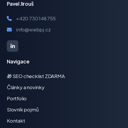
Pavel Jirouš
+420 730 148 755
info@webpj.cz
Navigace
🎁 SEO checklist ZDARMA
Články a novinky
Portfolio
Slovník pojmů
Kontakt