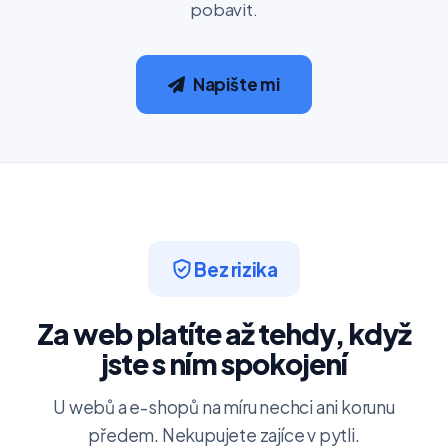
pobavit.
Napište mi
Bez rizika
Za web platíte až tehdy, když
jste s ním spokojení
U webů a e-shopů na míru nechci ani korunu
předem. Nekupujete zajíce v pytli.