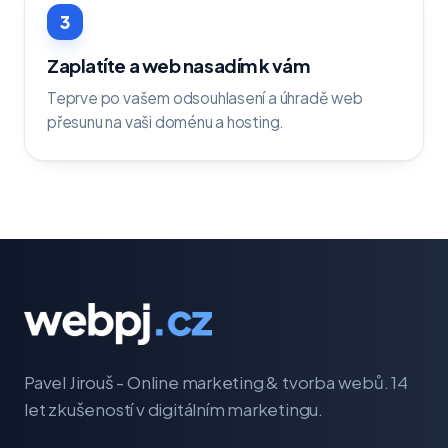
3
Zaplatíte a web nasadím k vám
Teprve po vašem odsouhlasení a úhradě web
přesunu na vaši doménu a hosting.
Pavel Jirouš - Online marketing & tvorba webů. 14
let zkušeností v digitálním marketingu.