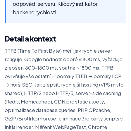
odpovědi serveru. Klíčový indikátor
backend rychlosti.
Detail a kontext
TTFB (Time To First Byte) měří, jak rychle server
reaguje. Google hodnotí: dobré ≤ 800 ms, vyžaduje
zlepšení 800–1800 ms, špatné > 1800 ms. TTFB
ovlivňuje vše ostatní — pomalý TTFB → pomalý LCP
→ horší SEO. Jak zlepšit: rychlejší hosting (VPS místo
shared), HTTP/2 nebo HTTP/3, server-side caching
(Redis, Memcached), CDN pro static assety,
optimalizace database queries, PHP OPcache,
GZIP/Brotli komprese, eliminace 3rd party scripts v
initial render. Měření: WebPageTest, Chrome