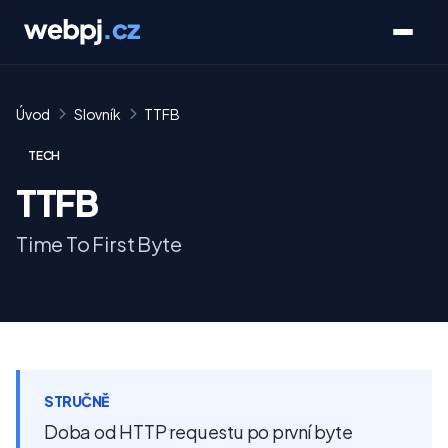
Úvod
Slovník
TTFB
TECH
TTFB
Time To First Byte
STRUČNĚ
Doba od HTTP requestu po první byte