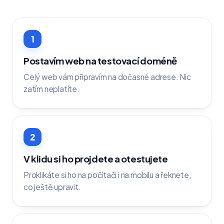
1
Postavím web na testovací doméně
Celý web vám připravím na dočasné adrese. Nic
zatím neplatíte.
2
V klidu si ho projdete a otestujete
Proklikáte si ho na počítači i na mobilu a řeknete,
co ještě upravit.