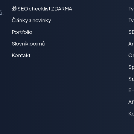
🎁 SEO checklist ZDARMA
T
ů.
Články a novinky
Tv
Portfolio
SE
Slovník pojmů
An
Kontakt
On
Sp
Sp
E-
Af
Ko