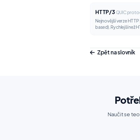
HTTP/3
QUIC proto
Nejnovější verze HTTP
based). Rychlejší než H
Zpět na slovník
Potře
Naučit se teo