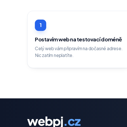
1
Postavím web na testovací doméně
Celý web vám připravím na dočasné adrese.
Nic zatím neplatíte.