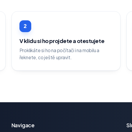
2
V klidu si ho projdete a otestujete
Proklikáte si ho na počítači i na mobilu a
řeknete, co ještě upravit.
Navigace
Sl