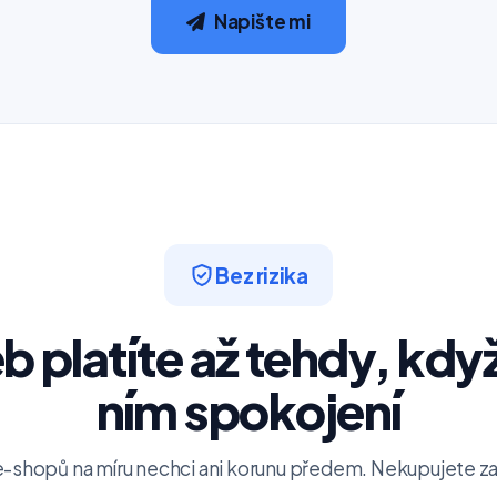
Napište mi
Bez rizika
 platíte až tehdy, když
ním spokojení
-shopů na míru nechci ani korunu předem. Nekupujete zají