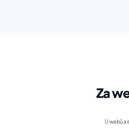
Za web
U webů a e