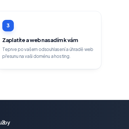
3
Zaplatíte a web nasadím k vám
Teprve po vašem odsouhlasení a úhradě web
přesunu na vaši doménu a hosting.
užby