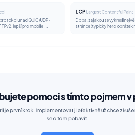
LCP
col
Largest Contentful Paint
 protokolu nad QUIC (UDP-
Doba, za jakou se vykreslí největ
TTP/2, lepší pro mobile....
stránce (typicky hero obrázek n
bujete pomoci s tímto pojmem v 
rii je první krok. Implementovat ji efektivně už chce zku
se o tom pobavit.