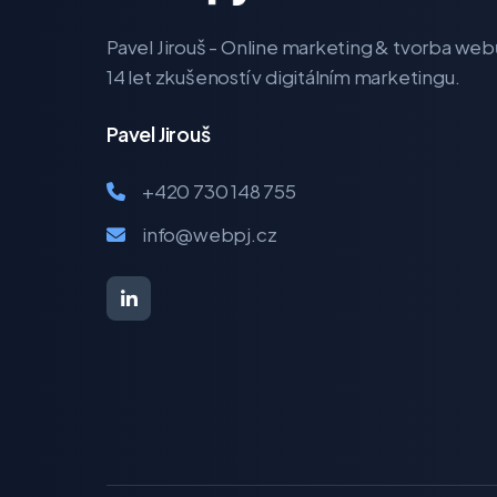
Pavel Jirouš - Online marketing & tvorba web
14 let zkušeností v digitálním marketingu.
Pavel Jirouš
+420 730 148 755
info@webpj.cz