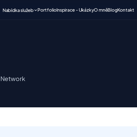
Portfolio
Inspirace - Ukázky
O mně
Blog
Kontakt
Nabídka služeb
y Network