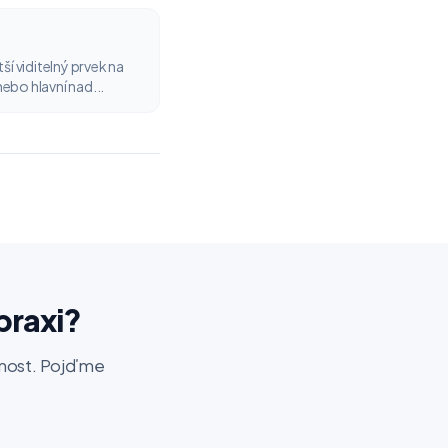
ší viditelný prvek na
ebo hlavní nad...
praxi?
šenost. Pojďme