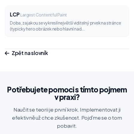
LCP
Largest Contentful Paint
Doba, za jakou se vykreslí největší viditelný prvek na stránce
(typicky hero obrázek nebo hlavní nad...
Zpět na slovník
Potřebujete pomoci s tímto pojmem
v praxi?
Naučit se teorii je první krok. Implementovat ji
efektivně už chce zkušenost. Pojďme se o tom
pobavit.