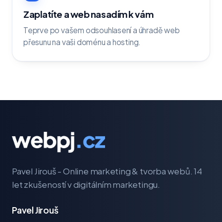
Zaplatíte a web nasadím k vám
Teprve po vašem odsouhlasení a úhradě web
přesunu na vaši doménu a hosting.
Pavel Jirouš - Online marketing & tvorba webů. 14
let zkušeností v digitálním marketingu.
Pavel Jirouš