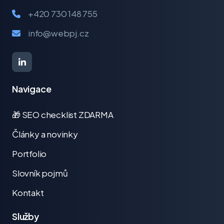
+420 730 148 755
info@webpj.cz
Navigace
🎁 SEO checklist ZDARMA
Články a novinky
Portfolio
Slovník pojmů
Kontakt
Služby