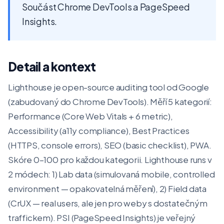
Součást Chrome DevTools a PageSpeed
Insights.
Detail a kontext
Lighthouse je open-source auditing tool od Google
(zabudovaný do Chrome DevTools). Měří 5 kategorií:
Performance (Core Web Vitals + 6 metric),
Accessibility (a11y compliance), Best Practices
(HTTPS, console errors), SEO (basic checklist), PWA.
Skóre 0–100 pro každou kategorii. Lighthouse runs v
2 módech: 1) Lab data (simulovaná mobile, controlled
environment — opakovatelná měření), 2) Field data
(CrUX — real users, ale jen pro weby s dostatečným
traffickem). PSI (PageSpeed Insights) je veřejný