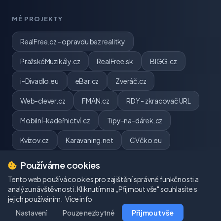
MÉ PROJEKTY
RealFree.cz - opravdu bez realitky
PražskéMuzikály.cz
RealFree.sk
BIGG.cz
i-Divadlo.eu
eBar.cz
Zveráč.cz
Web-clever.cz
FMAN.cz
RDY - zkracovač URL
Mobilní-kadeřnictví.cz
Tipy-na-dárek.cz
Kvízov.cz
Karavaning.net
CVčko.eu
Používáme cookies
Tento web používá cookies pro zajištění správné funkčnosti a
analýzu návštěvnosti. Kliknutím na „Přijmout vše" souhlasíte s
jejich používáním.
© 2026 webpj.cz. Všechna práva vyhrazena.
Více info
Nastavení
Pouze nezbytné
Pavel Jirouš | IČ: 06484824
Přijmout vše