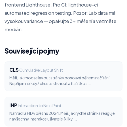
frontend Lighthouse. Pro CI: lighthouse-ci
automated regression testing. Pozor: Lab data má
vysokou variance — opakujte 3+ měření a vezměte
medián.
Související pojmy
CLS
Cumulative Layout Shift
Měří, jak moc se layout stránky posouvá během načítání.
Nepříjemné když chcete kliknout a tlačítko s...
INP
Interaction to Next Paint
Nahradila FID v březnu 2024. Měří, jak rychle stránka reaguje
na všechny interakce uživatele (kliky,...