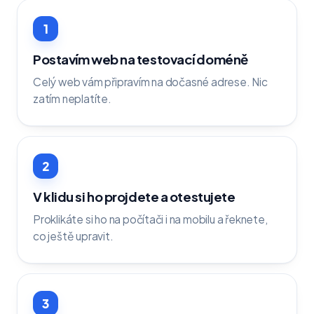
1
Postavím web na testovací doméně
Celý web vám připravím na dočasné adrese. Nic
zatím neplatíte.
2
V klidu si ho projdete a otestujete
Proklikáte si ho na počítači i na mobilu a řeknete,
co ještě upravit.
3