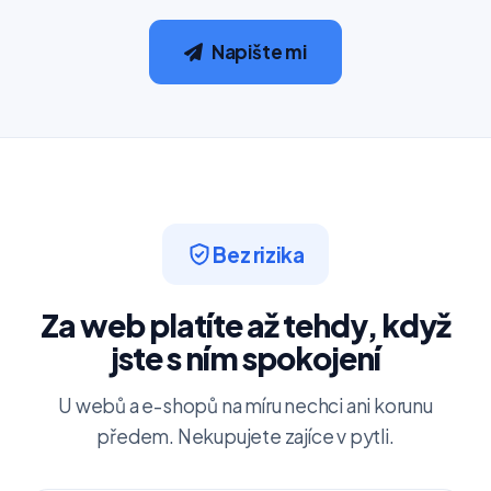
Napište mi
Bez rizika
Za web platíte až tehdy, když
jste s ním spokojení
U webů a e-shopů na míru nechci ani korunu
předem. Nekupujete zajíce v pytli.