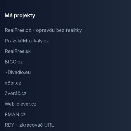
Mé projekty
RealFree.cz - opravdu bez realitky
PražskéMuzikály.cz
RealFree.sk
BIGG.cz
i-Divadlo.eu
eBar.cz
Zveráč.cz
Web-clever.cz
FMAN.cz
RDY - zkracovač URL