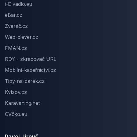
i-Divadlo.eu
eBar.cz
Zveráč.cz
Web-clever.cz
FMAN.cz
RDY - zkracovač URL
Mobilní-kadeřnictví.cz
Tipy-na-dárek.cz
Kvízov.cz
Karavaning.net
CVčko.eu
Pavel Jirouš