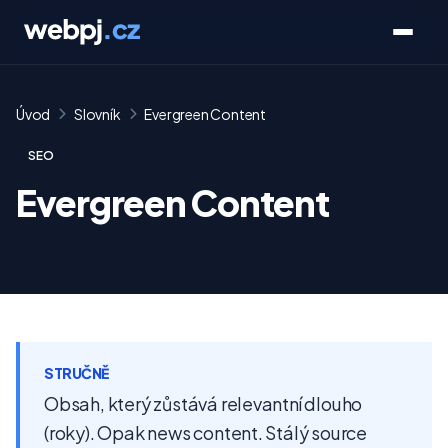
Úvod
Slovník
Evergreen Content
SEO
Evergreen Content
STRUČNĚ
Obsah, který zůstává relevantní dlouho
(roky). Opak news content. Stálý source