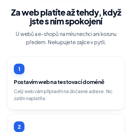
Za web platíte až tehdy, když
jste s ním spokojení
U webů a e-shopů na míru nechci ani korunu
předem. Nekupujete zajíce v pytli.
1
Postavím web na testovací doméně
Celý web vám připravím na dočasné adrese. Nic
zatím neplatíte.
2