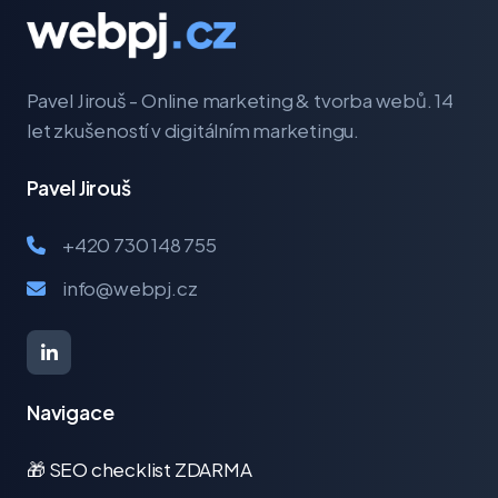
Pavel Jirouš - Online marketing & tvorba webů. 14
let zkušeností v digitálním marketingu.
Pavel Jirouš
+420 730 148 755
info@webpj.cz
Navigace
🎁 SEO checklist ZDARMA