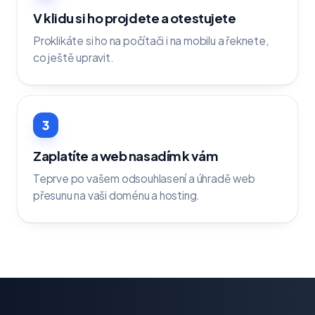
V klidu si ho projdete a otestujete
Proklikáte si ho na počítači i na mobilu a řeknete,
co ještě upravit.
3
Zaplatíte a web nasadím k vám
Teprve po vašem odsouhlasení a úhradě web
přesunu na vaši doménu a hosting.