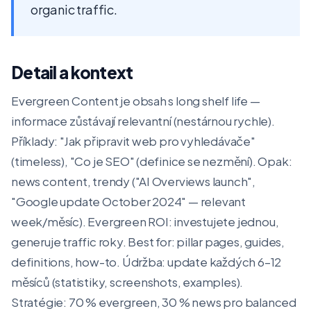
organic traffic.
Detail a kontext
Evergreen Content je obsah s long shelf life —
informace zůstávají relevantní (nestárnou rychle).
Příklady: "Jak připravit web pro vyhledávače"
(timeless), "Co je SEO" (definice se nezmění). Opak:
news content, trendy ("AI Overviews launch",
"Google update October 2024" — relevant
week/měsíc). Evergreen ROI: investujete jednou,
generuje traffic roky. Best for: pillar pages, guides,
definitions, how-to. Údržba: update každých 6–12
měsíců (statistiky, screenshots, examples).
Stratégie: 70 % evergreen, 30 % news pro balanced