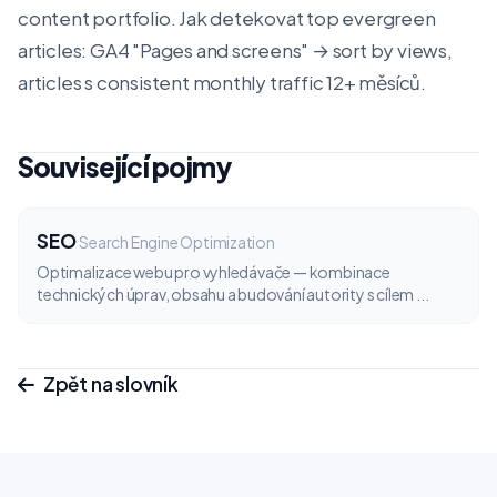
content portfolio. Jak detekovat top evergreen
articles: GA4 "Pages and screens" → sort by views,
articles s consistent monthly traffic 12+ měsíců.
Související pojmy
SEO
Search Engine Optimization
Optimalizace webu pro vyhledávače — kombinace
technických úprav, obsahu a budování autority s cílem ...
Zpět na slovník