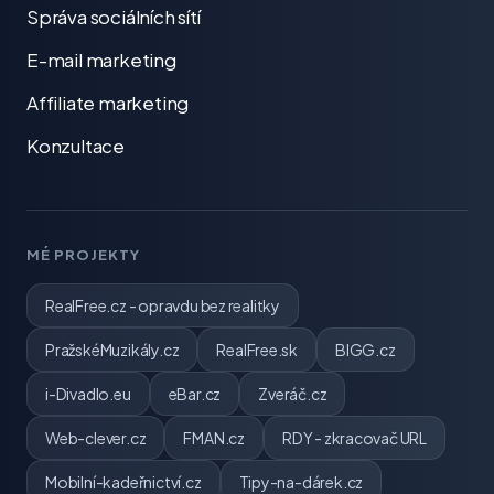
Správa sociálních sítí
E-mail marketing
Affiliate marketing
Konzultace
MÉ PROJEKTY
RealFree.cz - opravdu bez realitky
PražskéMuzikály.cz
RealFree.sk
BIGG.cz
i-Divadlo.eu
eBar.cz
Zveráč.cz
Web-clever.cz
FMAN.cz
RDY - zkracovač URL
Mobilní-kadeřnictví.cz
Tipy-na-dárek.cz