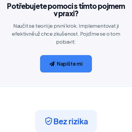
Potřebujete pomoci s tímto pojmem
v praxi?
Naučit se teorii je první krok. Implementovat ji
efektivně už chce zkušenost. Pojďme se o tom
pobavit.
Napište mi
Bez rizika