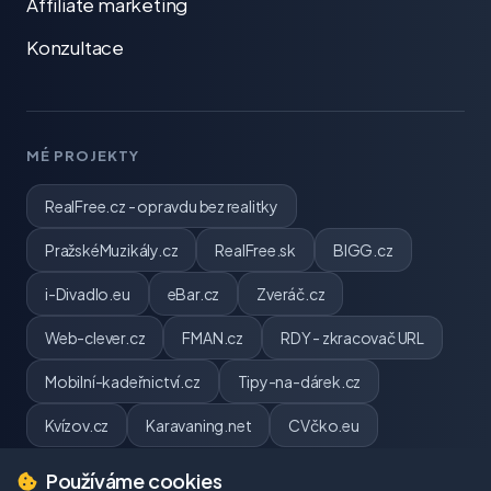
Affiliate marketing
Konzultace
MÉ PROJEKTY
RealFree.cz - opravdu bez realitky
PražskéMuzikály.cz
RealFree.sk
BIGG.cz
i-Divadlo.eu
eBar.cz
Zveráč.cz
Web-clever.cz
FMAN.cz
RDY - zkracovač URL
Mobilní-kadeřnictví.cz
Tipy-na-dárek.cz
Kvízov.cz
Karavaning.net
CVčko.eu
Používáme cookies