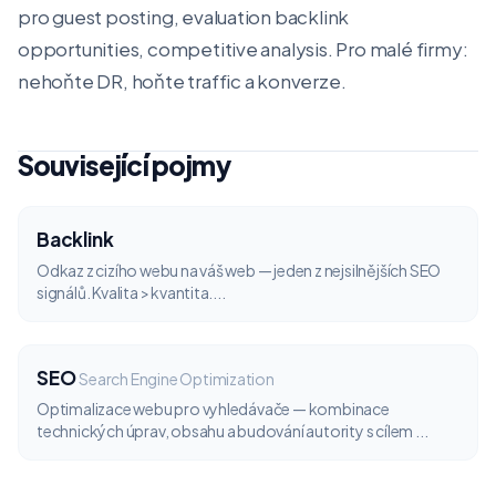
pro guest posting, evaluation backlink
opportunities, competitive analysis. Pro malé firmy:
nehoňte DR, hoňte traffic a konverze.
Související pojmy
Backlink
Odkaz z cizího webu na váš web — jeden z nejsilnějších SEO
signálů. Kvalita > kvantita....
SEO
Search Engine Optimization
Optimalizace webu pro vyhledávače — kombinace
technických úprav, obsahu a budování autority s cílem ...