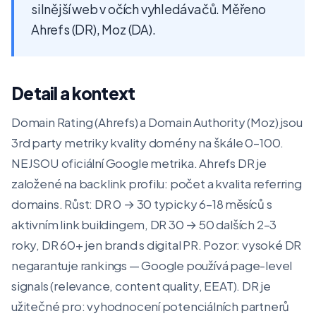
silnější web v očích vyhledávačů. Měřeno
Ahrefs (DR), Moz (DA).
Detail a kontext
Domain Rating (Ahrefs) a Domain Authority (Moz) jsou
3rd party metriky kvality domény na škále 0–100.
NEJSOU oficiální Google metrika. Ahrefs DR je
založené na backlink profilu: počet a kvalita referring
domains. Růst: DR 0 → 30 typicky 6–18 měsíců s
aktivním link buildingem, DR 30 → 50 dalších 2–3
roky, DR 60+ jen brand s digital PR. Pozor: vysoké DR
negarantuje rankings — Google používá page-level
signals (relevance, content quality, EEAT). DR je
užitečné pro: vyhodnocení potenciálních partnerů