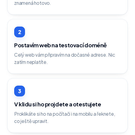
znamená hotovo.
2
Postavím web na testovací doméně
Celý web vám připravím na dočasné adrese. Nic
zatím neplatíte.
3
V klidu si ho projdete a otestujete
Proklikáte si ho na počítači i na mobilu a řeknete,
co ještě upravit.