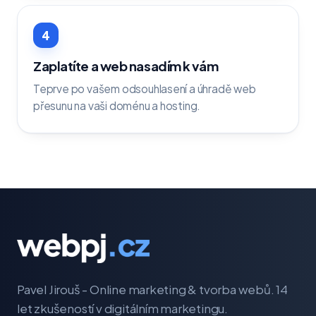
4
Zaplatíte a web nasadím k vám
Teprve po vašem odsouhlasení a úhradě web
přesunu na vaši doménu a hosting.
Pavel Jirouš - Online marketing & tvorba webů. 14
let zkušeností v digitálním marketingu.