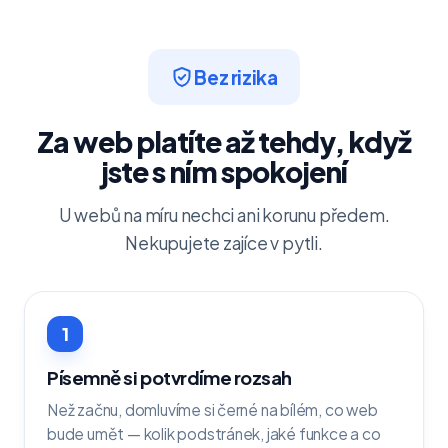
Bez rizika
Za web platíte až tehdy, když
jste s ním spokojení
U webů na míru nechci ani korunu předem.
Nekupujete zajíce v pytli.
1
Písemně si potvrdíme rozsah
Než začnu, domluvíme si černé na bílém, co web
bude umět — kolik podstránek, jaké funkce a co