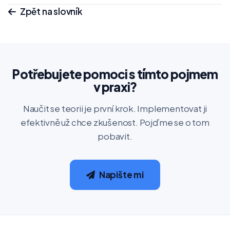
Zpět na slovník
Potřebujete pomoci s tímto pojmem
v praxi?
Naučit se teorii je první krok. Implementovat ji
efektivně už chce zkušenost. Pojďme se o tom
pobavit.
Napište mi