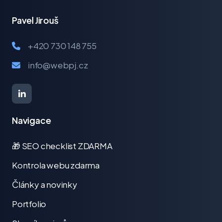
Pavel Jirouš
+420 730 148 755
info@webpj.cz
Navigace
🎁 SEO checklist ZDARMA
Kontrola webu zdarma
Články a novinky
Portfolio