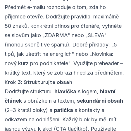
Předmět e-mailu rozhoduje o tom, zda ho
příjemce otevře. Dodržujte pravidla: maximálně
50 znaků, konkrétní přínos pro čtenáře, vyhněte
se slovům jako „ZDARMA" nebo „SLEVA"
(mohou skončit ve spamu). Dobré příklady: „5
tipů, jak ušetřit na energiích" nebo „Novinka:
nový kurz pro podnikatele". Využijte preheader –
krátký text, který se zobrazí hned za předmětem.
Krok 3: Strukturujte obsah
Dodržujte strukturu:
hlavička
s logem,
hlavní
článek
s obrázkem a textem,
sekundární obsah
(2–3 kratší bloky) a
patička
s kontakty a
odkazem na odhlášení. Každý blok by měl mít
jasnou výzvu k akci (
CTA
tlačítko). Používejte