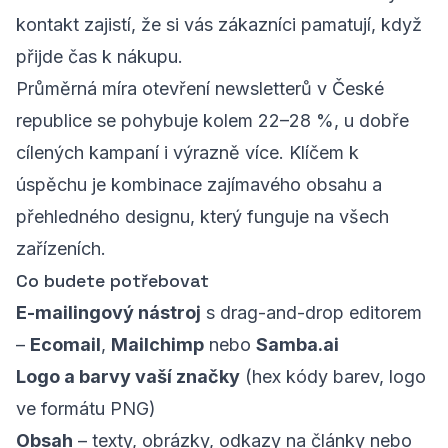
kontakt zajistí, že si vás zákazníci pamatují, když
přijde čas k nákupu.
Průměrná míra otevření newsletterů v České
republice se pohybuje kolem 22–28 %, u dobře
cílených kampaní i výrazně více. Klíčem k
úspěchu je kombinace zajímavého obsahu a
přehledného designu, který funguje na všech
zařízeních.
Co budete potřebovat
E-mailingový nástroj
s drag-and-drop editorem
–
Ecomail
,
Mailchimp
nebo
Samba.ai
Logo a barvy vaší značky
(hex kódy barev, logo
ve formátu PNG)
Obsah
– texty, obrázky, odkazy na články nebo