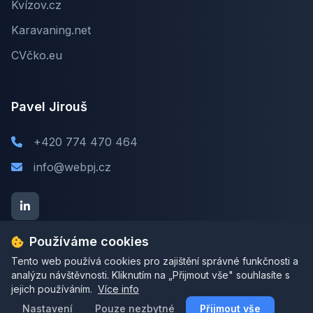
Kvízov.cz
Karavaning.net
CVčko.eu
Pavel Jirouš
+420 774 470 464
info@webpj.cz
Používáme cookies
Tento web používá cookies pro zajištění správné funkčnosti a
analýzu návštěvnosti. Kliknutím na „Přijmout vše" souhlasíte s
jejich používáním.
© 2026 webpj.cz. Všechna práva vyhrazena.
Více info
Nastavení
Pavel Jirouš | IČ: 06484824
Pouze nezbytné
Přijmout vše