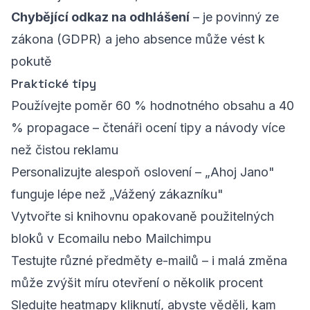
Chybějící odkaz na odhlášení
– je povinný ze
zákona (GDPR) a jeho absence může vést k
pokutě
Praktické tipy
Používejte poměr 60 % hodnotného obsahu a 40
% propagace – čtenáři ocení tipy a návody více
než čistou reklamu
Personalizujte alespoň oslovení – „Ahoj Jano"
funguje lépe než „Vážený zákazníku"
Vytvořte si knihovnu opakovaně použitelných
bloků v Ecomailu nebo Mailchimpu
Testujte různé předměty e-mailů – i malá změna
může zvýšit míru otevření o několik procent
Sledujte heatmapy kliknutí, abyste věděli, kam