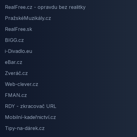
RealFree.cz - opravdu bez realitky
PražskéMuzikály.cz
RealFree.sk
BIGG.cz
i-Divadlo.eu
eBar.cz
Zveráč.cz
Web-clever.cz
FMAN.cz
RDY - zkracovač URL
Mobilní-kadeřnictví.cz
Tipy-na-dárek.cz