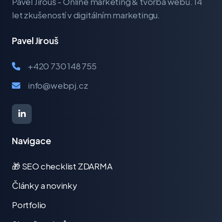
Pavel Jirouš - Online marketing & tvorba webů. 14
let zkušeností v digitálním marketingu.
Pavel Jirouš
+420 730 148 755
info@webpj.cz
Navigace
🎁 SEO checklist ZDARMA
Články a novinky
Portfolio