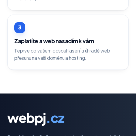
3
Zaplatíte a web nasadím k vám
Teprve po vašem odsouhlasení a úhradě web
přesunu na vaši doménu a hosting.