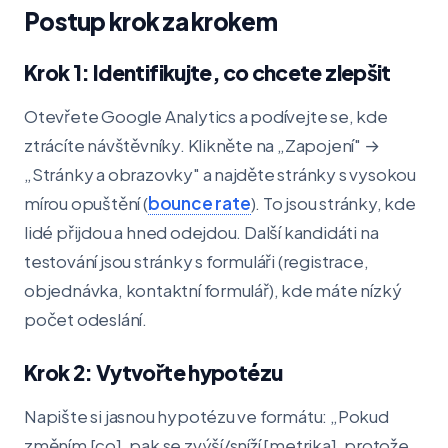
Postup krok za krokem
Krok 1: Identifikujte, co chcete zlepšit
Otevřete Google Analytics a podívejte se, kde
ztrácíte návštěvníky. Klikněte na „Zapojení" →
„Stránky a obrazovky" a najděte stránky s vysokou
mírou opuštění (
bounce rate
). To jsou stránky, kde
lidé přijdou a hned odejdou. Další kandidáti na
testování jsou stránky s formuláři (registrace,
objednávka, kontaktní formulář), kde máte nízký
počet odeslání.
Krok 2: Vytvořte hypotézu
Napište si jasnou hypotézu ve formátu: „Pokud
změním [co], pak se zvýší/sníží [metrika], protože