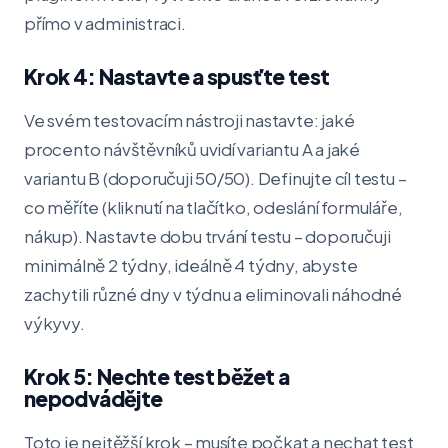
přímo v administraci.
Krok 4: Nastavte a spusťte test
Ve svém testovacím nástroji nastavte: jaké
procento návštěvníků uvidí variantu A a jaké
variantu B (doporučuji 50/50). Definujte cíl testu –
co měříte (kliknutí na tlačítko, odeslání formuláře,
nákup). Nastavte dobu trvání testu – doporučuji
minimálně 2 týdny, ideálně 4 týdny, abyste
zachytili různé dny v týdnu a eliminovali náhodné
výkyvy.
Krok 5: Nechte test běžet a
nepodvádějte
Toto je nejtěžší krok – musíte počkat a nechat test