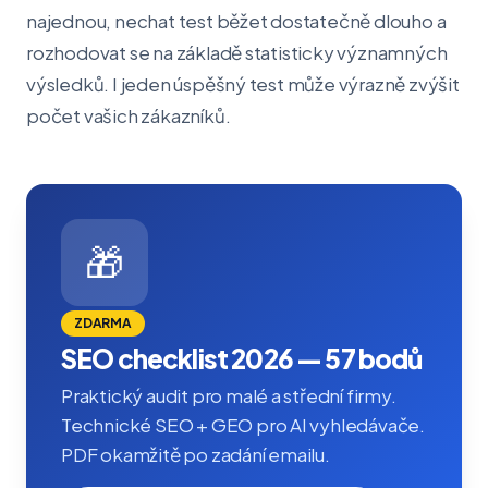
najednou, nechat test běžet dostatečně dlouho a
rozhodovat se na základě statisticky významných
výsledků. I jeden úspěšný test může výrazně zvýšit
počet vašich zákazníků.
🎁
ZDARMA
SEO checklist 2026 — 57 bodů
Praktický audit pro malé a střední firmy.
Technické SEO + GEO pro AI vyhledávače.
PDF okamžitě po zadání emailu.