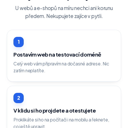
U webů a e-shopů na míru nechci ani korunu
předem. Nekupujete zajíce v pytli.
1
Postavím web na testovací doméně
Celý web vám připravím na dočasné adrese. Nic
zatím neplatíte.
2
V klidu si ho projdete a otestujete
Proklikáte si ho na počítači i na mobilu a řeknete,
co ještě upravit.