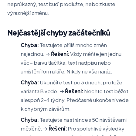
neprůkazný, test buď prodlužte, nebo zkuste
výraznější změnu.
Nejčastější chyby začátečníků
Chyba:
Testujete příliš mnoho změn
najednou. →
Řešení:
Vždy měňte jen jednu
věc – barvu tlačítka, text nadpisu nebo
umístění formuláře. Nikdy ne vše naráz.
Chyba:
Ukončíte test po 3 dnech, protože
varianta B vede. →
Řešení:
Nechte test běžet
alespoň 2-4 týdny. Předčasné ukončení vede
k chybným závěrům.
Chyba:
Testujete na stránce s 50 návštěvami
měsíčně. →
Řešení:
Pro spolehlivé výsledky