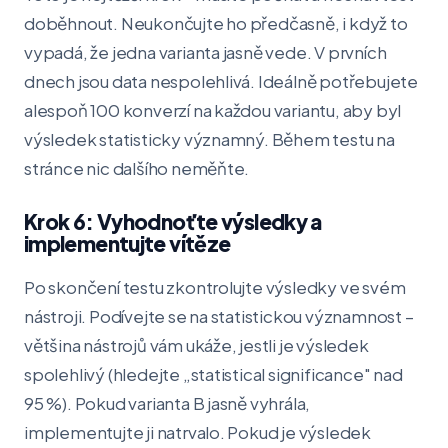
doběhnout. Neukončujte ho předčasně, i když to
vypadá, že jedna varianta jasně vede. V prvních
dnech jsou data nespolehlivá. Ideálně potřebujete
alespoň 100 konverzí na každou variantu, aby byl
výsledek statisticky významný. Během testu na
stránce nic dalšího neměňte.
Krok 6: Vyhodnoťte výsledky a
implementujte vítěze
Po skončení testu zkontrolujte výsledky ve svém
nástroji. Podívejte se na statistickou významnost –
většina nástrojů vám ukáže, jestli je výsledek
spolehlivý (hledejte „statistical significance" nad
95 %). Pokud varianta B jasně vyhrála,
implementujte ji natrvalo. Pokud je výsledek