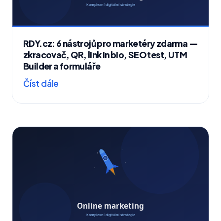
RDY.cz: 6 nástrojů pro marketéry zdarma —
zkracovač, QR, link in bio, SEO test, UTM
Builder a formuláře
Číst dále