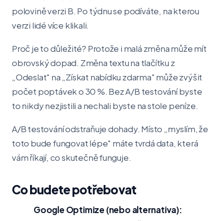
polovině verzi B. Po týdnu se podíváte, na kterou
verzi lidé více klikali.
Proč je to důležité? Protože i malá změna může mít
obrovský dopad. Změna textu na tlačítku z
„Odeslat" na „Získat nabídku zdarma" může zvýšit
počet poptávek o 30 %. Bez A/B testování byste
to nikdy nezjistili a nechali byste na stole peníze.
A/B testování odstraňuje dohady. Místo „myslím, že
toto bude fungovat lépe" máte tvrdá data, která
vám říkají, co skutečně funguje.
Co budete potřebovat
Google Optimize (nebo alternativa):