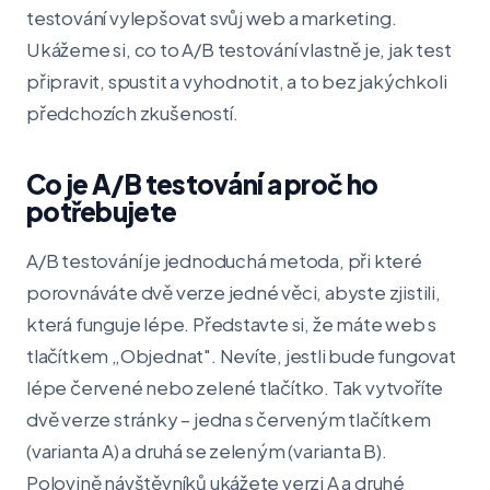
testování vylepšovat svůj web a marketing.
Ukážeme si, co to A/B testování vlastně je, jak test
připravit, spustit a vyhodnotit, a to bez jakýchkoli
předchozích zkušeností.
Co je A/B testování a proč ho
potřebujete
A/B testování je jednoduchá metoda, při které
porovnáváte dvě verze jedné věci, abyste zjistili,
která funguje lépe. Představte si, že máte web s
tlačítkem „Objednat". Nevíte, jestli bude fungovat
lépe červené nebo zelené tlačítko. Tak vytvoříte
dvě verze stránky – jedna s červeným tlačítkem
(varianta A) a druhá se zeleným (varianta B).
Polovině návštěvníků ukážete verzi A a druhé