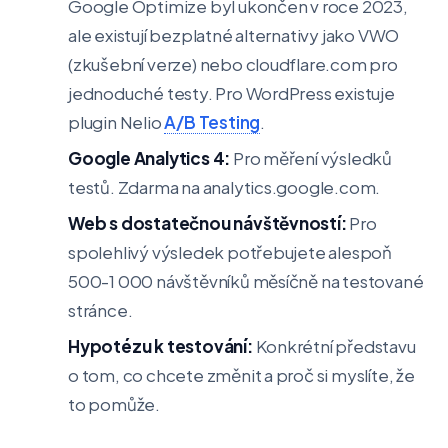
Google Optimize byl ukončen v roce 2023,
ale existují bezplatné alternativy jako VWO
(zkušební verze) nebo cloudflare.com pro
jednoduché testy. Pro WordPress existuje
plugin Nelio
A/B Testing
.
Google Analytics 4:
Pro měření výsledků
testů. Zdarma na analytics.google.com.
Web s dostatečnou návštěvností:
Pro
spolehlivý výsledek potřebujete alespoň
500-1 000 návštěvníků měsíčně na testované
stránce.
Hypotézu k testování:
Konkrétní představu
o tom, co chcete změnit a proč si myslíte, že
to pomůže.