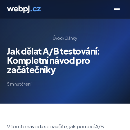
Úvod
/
Články
Jak dělat A/B testování:
Kompletní návod pro
začátečníky
5 minut čtení
V tomto návodu se naučíte, jak pomocí A/B