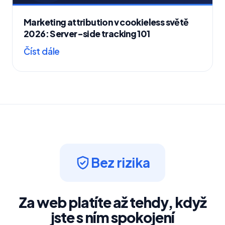
Marketing attribution v cookieless světě
2026: Server-side tracking 101
Číst dále
Bez rizika
Za web platíte až tehdy, když
jste s ním spokojení