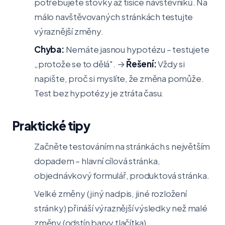
potřebujete stovky až tisíce návštěvníků. Na
málo navštěvovaných stránkách testujte
výraznější změny.
Chyba:
Nemáte jasnou hypotézu – testujete
„protože se to dělá". →
Řešení:
Vždy si
napište, proč si myslíte, že změna pomůže.
Test bez hypotézy je ztráta času.
Praktické tipy
Začněte testováním na stránkách s největším
dopadem – hlavní cílová stránka,
objednávkový formulář, produktová stránka.
Velké změny (jiný nadpis, jiné rozložení
stránky) přináší výraznější výsledky než malé
změny (odstín barvy tlačítka).