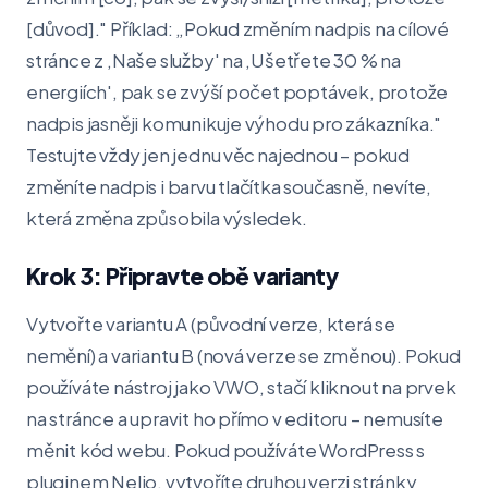
[důvod]." Příklad: „Pokud změním nadpis na cílové
stránce z ‚Naše služby' na ‚Ušetřete 30 % na
energiích', pak se zvýší počet poptávek, protože
nadpis jasněji komunikuje výhodu pro zákazníka."
Testujte vždy jen jednu věc najednou – pokud
změníte nadpis i barvu tlačítka současně, nevíte,
která změna způsobila výsledek.
Krok 3: Připravte obě varianty
Vytvořte variantu A (původní verze, která se
nemění) a variantu B (nová verze se změnou). Pokud
používáte nástroj jako VWO, stačí kliknout na prvek
na stránce a upravit ho přímo v editoru – nemusíte
měnit kód webu. Pokud používáte WordPress s
pluginem Nelio, vytvoříte druhou verzi stránky