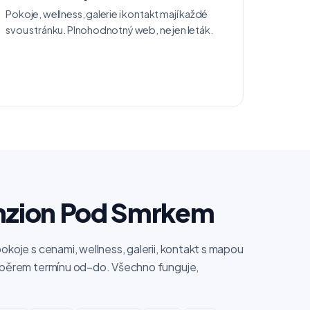
Pokoje, wellness, galerie i kontakt mají každé
svou stránku. Plnohodnotný web, ne jen leták.
nzion Pod Smrkem
pokoje s cenami, wellness, galerii, kontakt s mapou
 výběrem termínu od–do. Všechno funguje,