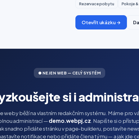
Rezervace pobytu
Pokoje &
Otevřít ukázku →
Da
● NEJEN WEB — CELÝ SYSTÉM
yzkoušejte si i administra
e weby běží na vlastním redakčním systému. Máme pro vá
lnou administrací —
demo.webpj.cz
. Napište si o přístup
ak snadno přidáte stránku v page-builderu, postavíte news
nastavíte notifikace nebo přidáte člena týmu — a jak jde 