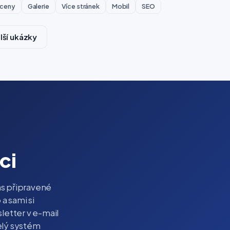
 ceny
Galerie
Více stránek
Mobil
SEO
lší ukázky
ci
s připravené
 a sami si
letter v e-mail
celý systém