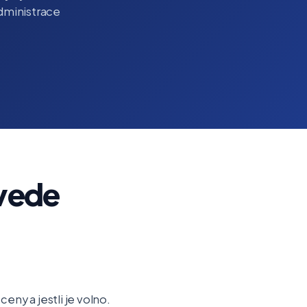
administrace
ivede
ny a jestli je volno.