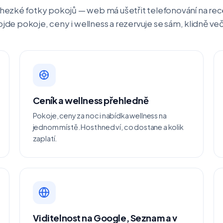
 hezké fotky pokojů — web má ušetřit telefonování na rece
ojde pokoje, ceny i wellness a rezervuje se sám, klidně več
Ceník a wellness přehledně
Pokoje, ceny za noc i nabídka wellness na
jednom místě. Host hned ví, co dostane a kolik
zaplatí.
Viditelnost na Google, Seznam a v