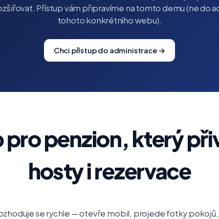
ozšiřovat. Přístup vám připravíme na tomto demu (ne do 
tohoto konkrétního webu).
Chci přístup do administrace →
pro penzion, který př
hosty i rezervace
ozhoduje se rychle — otevře mobil, projede fotky pokojů, ce