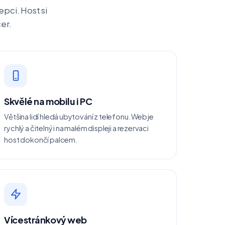
pci. Host si
er.
Skvělé na mobilu i PC
Většina lidí hledá ubytování z telefonu. Web je
rychlý a čitelný i na malém displeji a rezervaci
host dokončí palcem.
Vícestránkový web