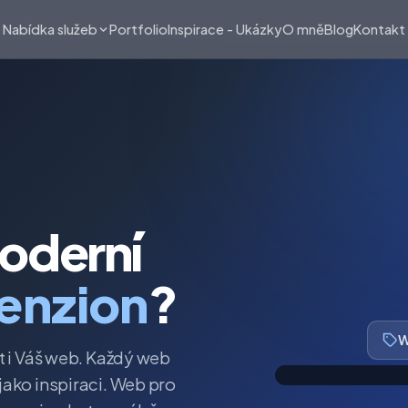
Portfolio
Inspirace - Ukázky
O mně
Blog
Kontakt
Nabídka služeb
oderní
enzion
?
W
t i Váš web. Každý web
jako inspiraci. Web pro