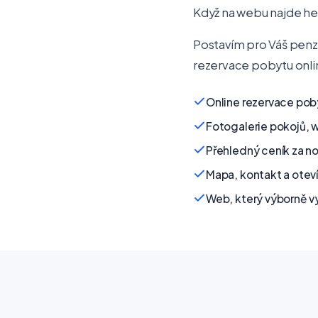
Když na webu najde hezk
Postavím pro Váš penzi
rezervace pobytu onli
Online rezervace pob
Fotogalerie pokojů, w
Přehledný ceník za n
Mapa, kontakt a oteví
Web, který výborně v