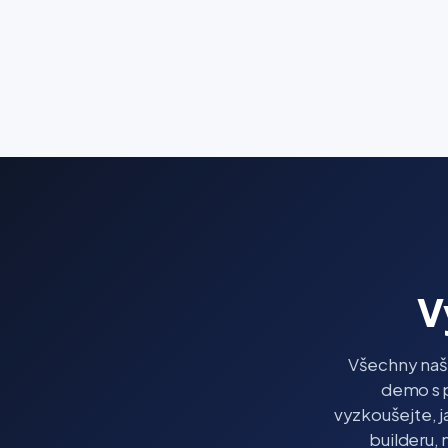
V
Všechny naš
demo s p
vyzkoušejte, j
builderu, 