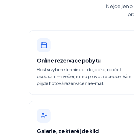
Nejde jen o
pr
Online rezervace pobytu
Host si vybere termín od–do, pokoj i počet
osob sám — i večer, mimo provoz recepce. Vám
přijde hotová rezervace na e-mail.
Galerie, ze které jde klid