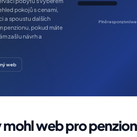
zervaci pobytu s výběrem
ehled pokojů s cenami,
ci a spoustu dalších
Plně responzivní web
šem penzionu, pokud máte
ám zašlu návrh a
bný web
 mohl web pro penzio