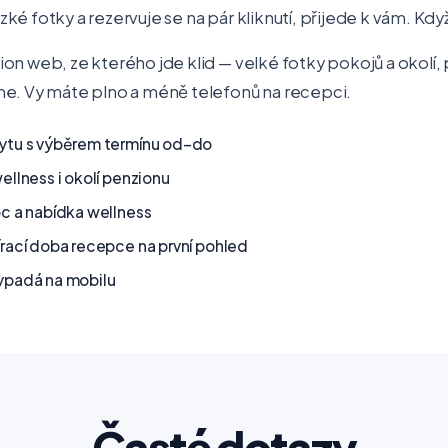
é fotky a rezervuje se na pár kliknutí, přijede k vám. Kdy
on web, ze kterého jde klid — velké fotky pokojů a okolí,
ne. Vy máte plno a méně telefonů na recepci.
ytu s výběrem termínu od–do
ellness i okolí penzionu
oc a nabídka wellness
rací doba recepce na první pohled
ypadá na mobilu
Časté dotazy