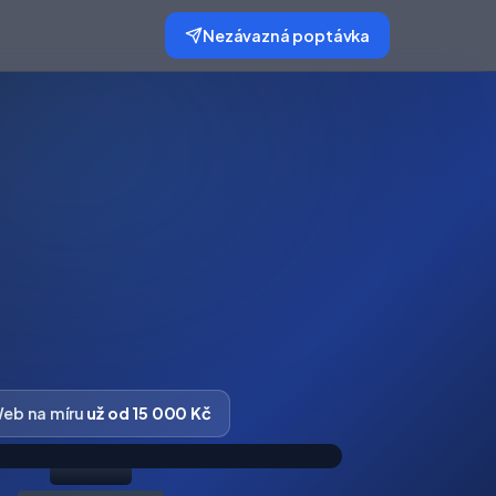
Nezávazná poptávka
eb na míru
už od 15 000 Kč