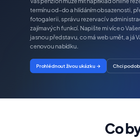
Váš penzion může mít například online re
termínu od–do a hlídáním obsazenosti, př
fotogalerii, správu rezervací v administra
zajímavých funkcí. Napište mi více o Va
jasnou představu, co má web umět, a já V
cenovou nabídku.
Prohlédnout živou ukázku →
Chci podo
Co by