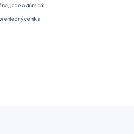
ž ne, jede o dům dál.
 přehledný ceník a