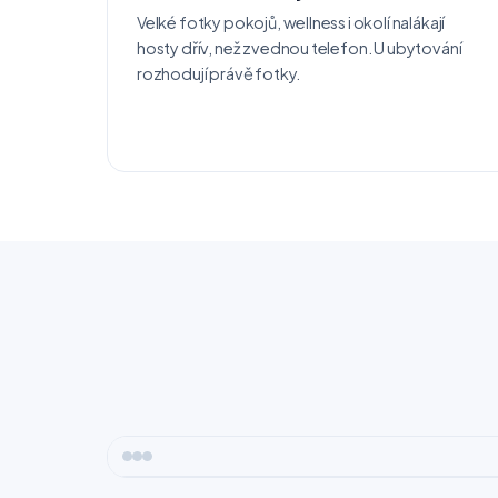
Velké fotky pokojů, wellness i okolí nalákají
hosty dřív, než zvednou telefon. U ubytování
rozhodují právě fotky.