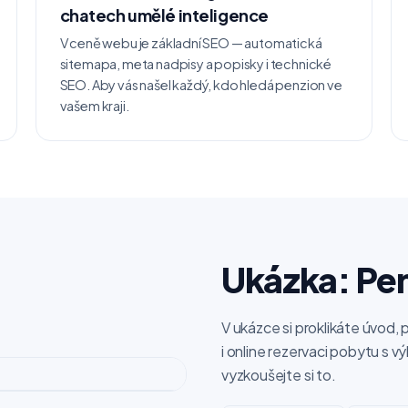
chatech umělé inteligence
V ceně webu je základní SEO — automatická
sitemapa, meta nadpisy a popisky i technické
SEO. Aby vás našel každý, kdo hledá penzion ve
vašem kraji.
Ukázka: Pe
V ukázce si proklikáte úvod, 
i online rezervaci pobytu s
vyzkoušejte si to.