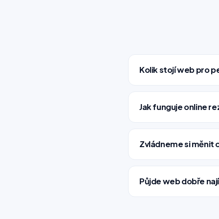
Kolik stojí web pro 
Jak funguje online r
Zvládneme si měnit 
Půjde web dobře naj