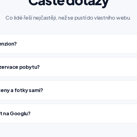
Co lidé řeší nejčastěji, než se pustí do vlastního webu.
penzion?
ezervace pobytu?
ceny a fotky sami?
ít na Googlu?