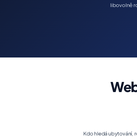
libovolně r
Web 
Kdo hledá ubytování, r