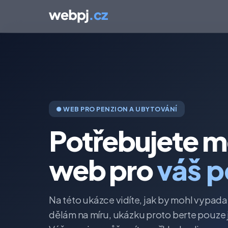
● WEB PRO PENZION A UBYTOVÁNÍ
Potřebujete m
web pro
váš p
Na této ukázce vidíte, jak by mohl vypada
dělám na míru, ukázku proto berte pouze 