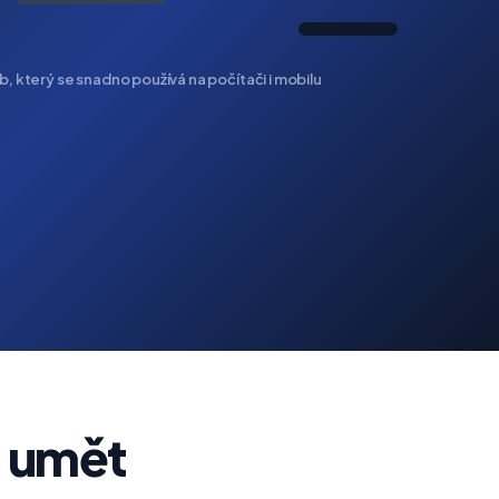
, který se snadno používá na počítači i mobilu
n umět