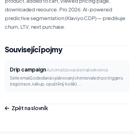
product, added to cart, viewed pricing page,
downloaded resource. Pro 2026: AI-powered
predictive segmentation (Klaviyo CDP) — predikuje
churn, LTV, next purchase.
Související pojmy
Drip campaign
Automatizovaná email sekvence
Série emailů odesílaná v plánovaných intervalech po triggeru
(registrace, nákup, opuštěný košík)....
Zpět na slovník