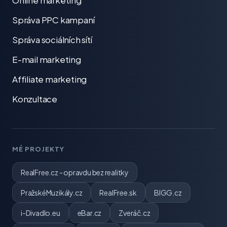
Online marketing
Správa PPC kampaní
Správa sociálních sítí
E-mail marketing
Affiliate marketing
Konzultace
MÉ PROJEKTY
RealFree.cz - opravdu bez realitky
PražskéMuzikály.cz
RealFree.sk
BIGG.cz
i-Divadlo.eu
eBar.cz
Zveráč.cz