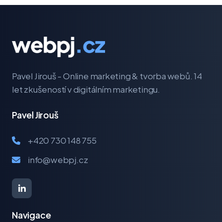
Pavel Jirouš - Online marketing & tvorba webů. 14
let zkušeností v digitálním marketingu.
Pavel Jirouš
+420 730 148 755
info@webpj.cz
Navigace