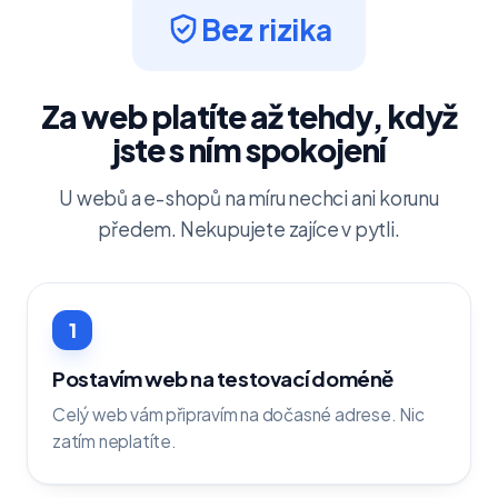
Bez rizika
Za web platíte až tehdy, když
jste s ním spokojení
U webů a e-shopů na míru nechci ani korunu
předem. Nekupujete zajíce v pytli.
1
Postavím web na testovací doméně
Celý web vám připravím na dočasné adrese. Nic
zatím neplatíte.