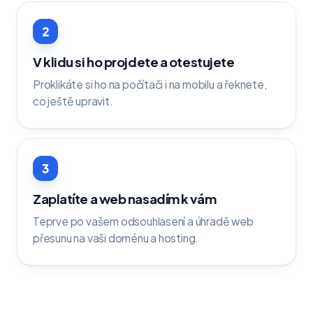
2
V klidu si ho projdete a otestujete
Proklikáte si ho na počítači i na mobilu a řeknete,
co ještě upravit.
3
Zaplatíte a web nasadím k vám
Teprve po vašem odsouhlasení a úhradě web
přesunu na vaši doménu a hosting.