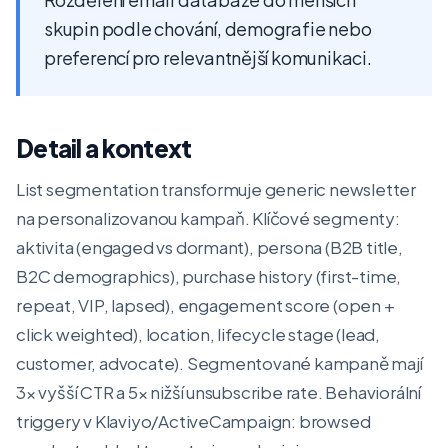
skupin podle chování, demografie nebo
preferencí pro relevantnější komunikaci.
Detail a kontext
List segmentation transformuje generic newsletter
na personalizovanou kampaň. Klíčové segmenty:
aktivita (engaged vs dormant), persona (B2B title,
B2C demographics), purchase history (first-time,
repeat, VIP, lapsed), engagement score (open +
click weighted), location, lifecycle stage (lead,
customer, advocate). Segmentované kampaně mají
3× vyšší CTR a 5× nižší unsubscribe rate. Behaviorální
triggery v Klaviyo/ActiveCampaign: browsed