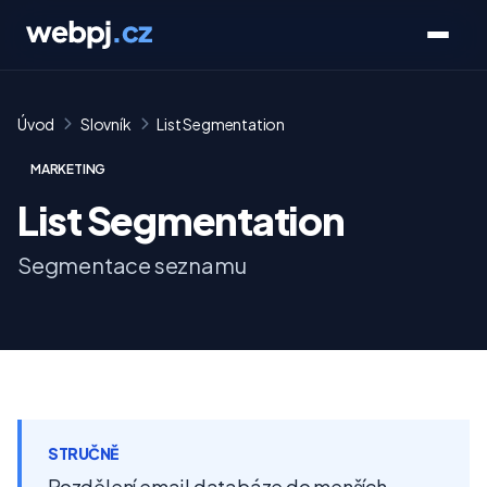
Úvod
Slovník
List Segmentation
MARKETING
List Segmentation
Segmentace seznamu
STRUČNĚ
Rozdělení email databáze do menších