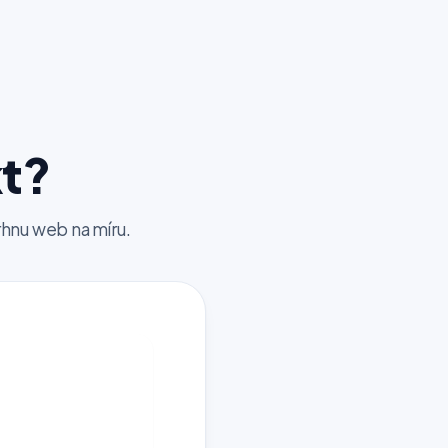
kt?
hnu web na míru.