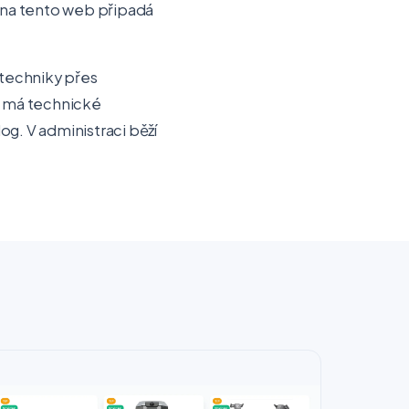
s na tento web připadá
 techniky přes
t má technické
g. V administraci běží