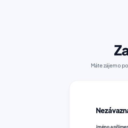
Za
Máte zájem o po
Nezávazn
Jméno a příjme