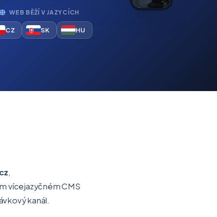
WEB BĚŽÍ V JAZYCÍCH
CZ
SK
HU
.cz
,
jném vícejazyčném CMS
ávkový kanál.