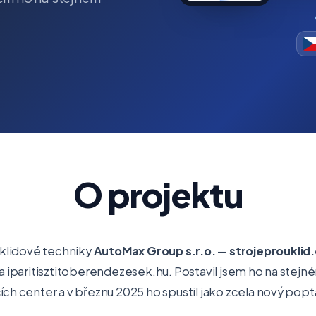
O projektu
úklidové techniky
AutoMax Group s.r.o.
—
strojeprouklid
a iparitisztitoberendezesek.hu. Postavil jsem ho na ste
ch center a v březnu 2025 ho spustil jako zcela nový popt