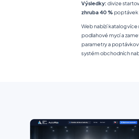
Výsledky:
divize starto
zhruba 40 %
poptávek c
Web nabízí katalog více
podlahové mycí a zameta
parametry a poptávkové 
systém obchodních nab