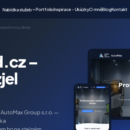
Portfolio
Inspirace - Ukázky
O mně
Blog
Kontakt
Nabídka služeb
ozjel novou divizi
d.cz –
jel
 AutoMax Group s.r.o. —
k a
sem ho na stejném