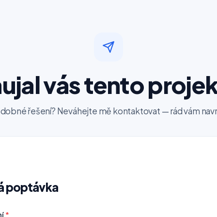
ujal vás tento proje
dobné řešení? Neváhejte mě kontaktovat — rád vám navr
á poptávka
ní
*