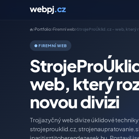
Portfolio
Firemní web
StrojeProÚklid.cz – web, který r
● FIREMNÍ WEB
StrojeProÚkli
web, který roz
novou divizi
Trojjazyčný web divize úklidové techniky
strojeprouklid.cz, strojenaupratovanie.s
iparitisztitoberendezesek.hu. Postavil j