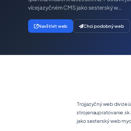
vícejazyčném CMS jako sesterský w…
Navštívit web
Chci podobný web
Trojjazyčný web divize 
strojenaupratovanie.sk 
jako sesterský web mycí