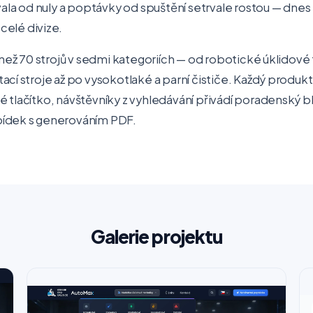
vala od nuly a poptávky od spuštění setrvale rostou — dne
elé divize.
 než 70 strojů v sedmi kategoriích — od robotické úklidové
cí stroje až po vysokotlaké a parní čističe. Každý produk
tlačítko, návštěvníky z vyhledávání přivádí poradenský blo
ídek s generováním PDF.
Galerie projektu