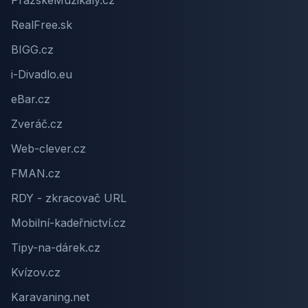
PražskéMuzikály.cz
RealFree.sk
BIGG.cz
i-Divadlo.eu
eBar.cz
Zveráč.cz
Web-clever.cz
FMAN.cz
RDY - zkracovač URL
Mobilní-kadeřnictví.cz
Tipy-na-dárek.cz
Kvízov.cz
Karavaning.net