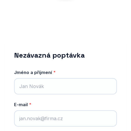
Zaujal vás tento projekt?
Máte zájem o podobné řešení? Neváhejte mě
kontaktovat — rád vám navrhnu web na míru.
Nezávazná poptávka
Jméno a příjmení
*
E-mail
*