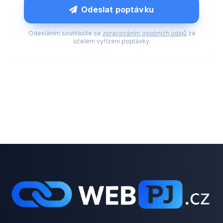
Odeslat poptávku
Odesláním souhlasíte se
zpracováním osobních údajů
za
účelem vyřízení poptávky.
Další projekty